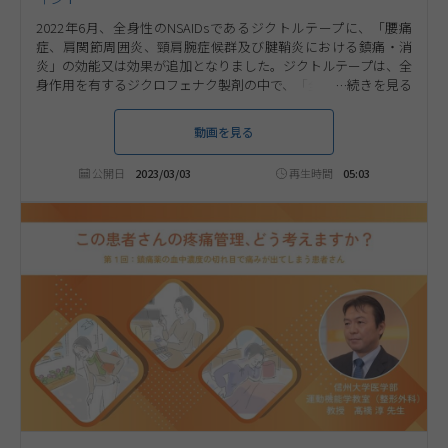
2022年6月、全身性のNSAIDsであるジクトルテープに、「腰痛
症、肩関節周囲炎、頸肩腕症候群及び腱鞘炎における鎮痛・消
炎」の効能又は効果が追加となりました。ジクトルテープは、全
身作用を有するジクロフェナク製剤の中で、「全身に作用する経
皮吸収型製剤」として新たに加わった、全身循環血を介して鎮
痛効果を発揮する薬剤です。本コンテンツでは、中條整形外科医
動画を見る
院 院長 中條 悟 先生に、この新しいタイプのNSAIDsであるジク
トルテープを患者さんに提案する際のコミュニケーションのポイ
公開日
2023/03/03
再生時間
05:03
ントをご解説いただきます。ぜひ、ご視聴ください。