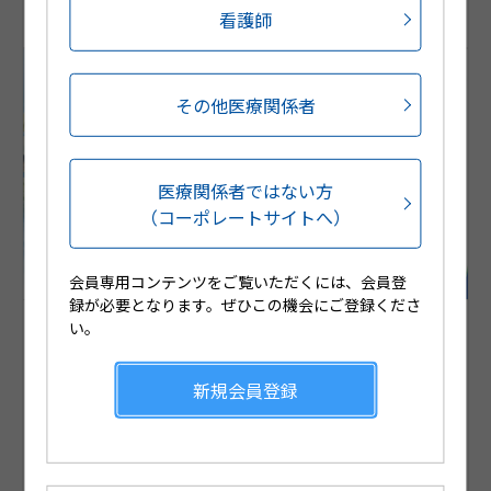
看護師
公開日
2023/07/27
再生時間
03:55
その他医療関係者
医療関係者ではない方
（コーポレートサイトへ）
会員専用コンテンツをご覧いただくには、会員登
録が必要となります。ぜひこの機会にご登録くださ
い。
全身性NSAIDs貼付剤ジクトルテープ75mgの服薬指導のポ
イント
本コンテンツでは、全身性NSAID貼付剤ジクトルテープ75mgの
新規会員登録
服薬指導のポイントについてご紹介いたします。ジクトルテープ
75mgは、痛いところに貼る湿布薬とは使い方が異なりますの
で、服薬指導の参考に、ぜひご視聴ください。