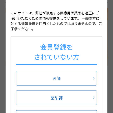
このサイトは、弊社が販売する医療用医薬品を適正にご
使用いただくための情報提供をしています。
一般の方に
対する情報提供を目的としたものではありませんので、ご
了承ください。
会員登録を
されていない方
全身作用型貼付剤ジクトルテープについて
医師
ジクトルテープは、腰痛症、肩関節周囲炎、頸肩腕症候群及び腱
鞘炎における鎮痛・消炎の効能又は効果を有する全身作用型貼
付剤です。本コンテンツでは、痛いところに貼る湿布薬とは、使
い方が異なる、ジクトルテープの特徴について解説いたします。
薬剤師
動画を見る