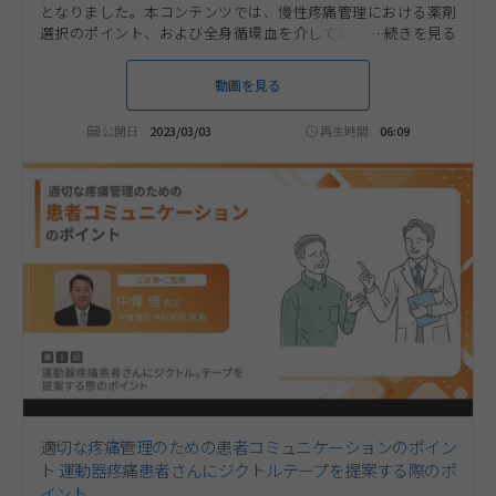
となりました。本コンテンツでは、慢性疼痛管理における薬剤
選択のポイント、および全身循環血を介して鎮痛効果を発揮す
るジクトルテープをお役立ていただける可能性のある疼痛患者さ
んについて、慶應義塾大学病院 整形外科 診療科部長 中村 雅也先
動画を見る
生にご解説いただきます。第3回は「嚥下困難の症状があり経口
薬の服用が困難な患者さん」について考えます。ぜひ、ご視聴く
公開日
2023/03/03
再生時間
06:09
ださい。
適切な疼痛管理のための患者コミュニケーションのポイン
ト 運動器疼痛患者さんにジクトルテープを提案する際のポ
イント