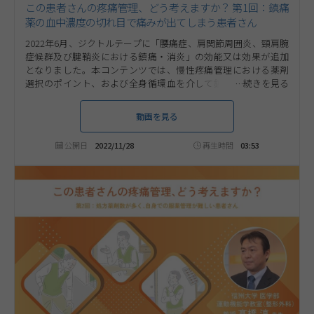
この患者さんの疼痛管理、どう考えますか？ 第1回：鎮痛
薬の血中濃度の切れ目で痛みが出てしまう患者さん
2022年6月、ジクトルテープに「腰痛症、肩関節周囲炎、頸肩腕
症候群及び腱鞘炎における鎮痛・消炎」の効能又は効果が追加
となりました。本コンテンツでは、慢性疼痛管理における薬剤
選択のポイント、および全身循環血を介して鎮痛効果を発揮す
るジクトルテープをお役立ていただける可能性のある疼痛患者さ
んについて、信州大学医学部運動機能学教室（整形外科） 教授
動画を見る
高橋 淳 先生にご解説いただきます。第1回は「鎮痛薬の血中濃度
の切れ目で痛みが出てしまう患者さん」について考えます。
公開日
2022/11/28
再生時間
03:53