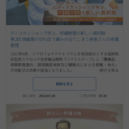
ディスカッションで学ぶ、疼痛管理の新しい選択肢
第2回 鎮痛薬の切れ目で痛みが出てしまう患者さんの疼痛
管理
2022年6月、ジクロフェナクナトリウムを有効成分とする経皮吸
収型非ステロイド性疼痛治療剤『ジクトルテープ』に「腰痛症、
肩関節周囲炎、頸肩腕症候群及び腱鞘炎における鎮痛・消炎」
の効能又は効果が追加となりました。
本コンテンツでは数名の医師が登場し、ジクトルテープが適した
患者像についてディスカッションします。今回のテーマは、「鎮
動画を見る
痛薬の切れ目で痛みが出てしまう患者さんの疼痛管理」です。ぜ
ひご視聴ください。
公開日
2022/07/28
再生時間
03:24