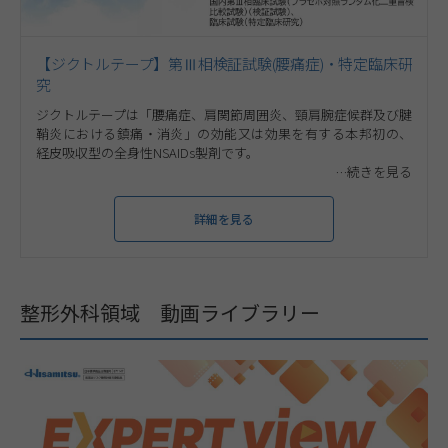
【ジクトルテープ】第Ⅲ相検証試験(腰痛症)・特定臨床研
究
ジクトルテープは「腰痛症、肩関節周囲炎、頸肩腕症候群及び腱
鞘炎における鎮痛・消炎」の効能又は効果を有する本邦初の、
経皮吸収型の全身性NSAIDs製剤です。
詳細を見る
整形外科領域 動画ライブラリー