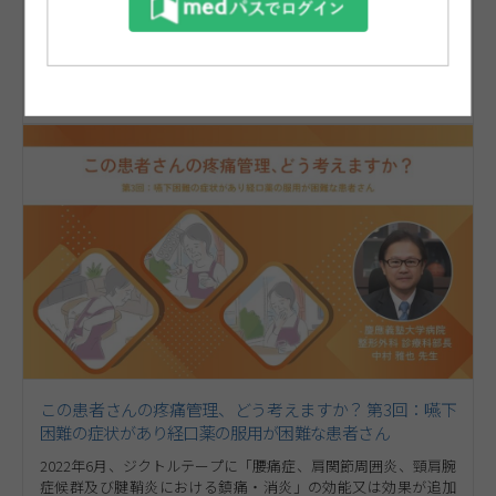
るジクトルテープをお役立ていただける可能性のある疼痛患者さ
んについて、慶應義塾大学病院 整形外科 診療科部長 中村 雅也先
動画を見る
生にご解説いただきます。第4回は「複数箇所に疼痛がある患者
さん 薬剤選択のポイント」について考えます。ぜひ、ご視聴く
公開日
2023/03/03
再生時間
04:28
ださい。
この患者さんの疼痛管理、どう考えますか？ 第3回：嚥下
困難の症状があり経口薬の服用が困難な患者さん
2022年6月、ジクトルテープに「腰痛症、肩関節周囲炎、頸肩腕
症候群及び腱鞘炎における鎮痛・消炎」の効能又は効果が追加