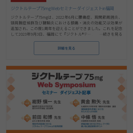
ジクトルテープ75mg Webセミナーダイジェストin福岡
ジクトルテープ75mgは、2022年6月に腰痛症、肩関節周囲炎、
頸肩腕症候群及び腱鞘炎における鎮痛・消炎の効能又は効果が
追加され、この度1周年を迎えることができました。これを記念
して2023年9月3日、福岡にて『ジクトル®テープ75mg効能追加1
周年記念 全国講演会』を開催いたしました（座長：福岡⼤学医
学部整形外科 主任教授 山本 卓明先生）。疫学から治療のトピッ
詳細を見る
クスまで幅広くご講演いただきましたので、今後の診療に活かし
ていただければ幸いです。