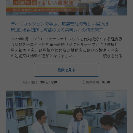
ディスカッションで学ぶ、疼痛管理の新しい選択肢
第1回 複数個所に疼痛のある患者さんの疼痛管理
2022年6月、ジクロフェナクナトリウムを有効成分とする経皮吸
収型非ステロイド性疼痛治療剤『ジクトルテープ』に「腰痛症、
肩関節周囲炎、頸肩腕症候群及び腱鞘炎における鎮痛・消炎」
の効能又は効果が追加となりました。
本コンテンツでは数名の医師が登場し、ジクトルテープが適した
患者像についてディスカッションします。今回のテーマは、「複
動画を見る
数箇所に疼痛がある患者さんの疼痛管理」です。ぜひご視聴くだ
さい。
公開日
2022/07/28
再生時間
03:28