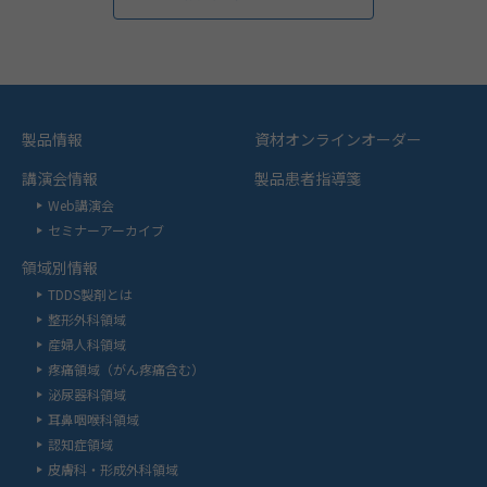
製品情報
資材オンラインオーダー
講演会情報
製品患者指導箋
Web講演会
セミナーアーカイブ
領域別情報
TDDS製剤とは
整形外科領域
産婦人科領域
疼痛領域（がん疼痛含む）
泌尿器科領域
耳鼻咽喉科領域
認知症領域
皮膚科・形成外科領域