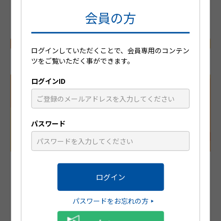
動画を見る
会員の方
公開日
2023/07/12
再生時間
06:18
ログインしていただくことで、会員専用のコンテン
ツをご覧いただく事ができます。
ログインID
パスワード
この患者さんの疼痛管理、どう考えますか？ 第4回：複数
箇所に疼痛がある患者さん
2022年6月、ジクトルテープに「腰痛症、肩関節周囲炎、頸肩腕
症候群及び腱鞘炎における鎮痛・消炎」の効能又は効果が追加
パスワードをお忘れの方
となりました。本コンテンツでは、慢性疼痛管理における薬剤
選択のポイント、および全身循環血を介して鎮痛効果を発揮す