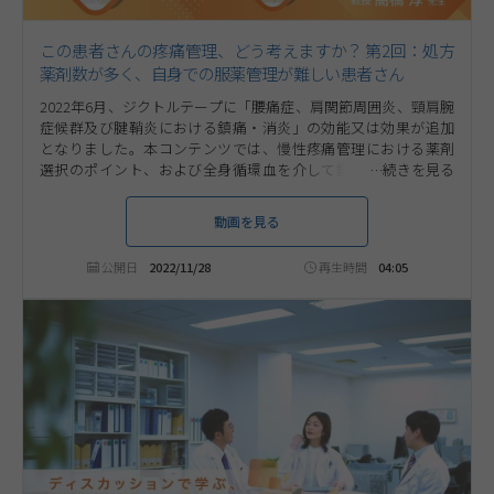
この患者さんの疼痛管理、どう考えますか？ 第2回：処方
薬剤数が多く、自身での服薬管理が難しい患者さん
2022年6月、ジクトルテープに「腰痛症、肩関節周囲炎、頸肩腕
症候群及び腱鞘炎における鎮痛・消炎」の効能又は効果が追加
となりました。本コンテンツでは、慢性疼痛管理における薬剤
選択のポイント、および全身循環血を介して鎮痛効果を発揮す
るジクトルテープをお役立ていただける可能性のある疼痛患者さ
んについて、国立大学法人信州大学医学部教授高橋淳（タカハシ
動画を見る
ジュン）先生にご解説いただきます。第2回は「処方薬剤数が多
く、自身での服薬管理が難しい患者さん」について考えます。
公開日
2022/11/28
再生時間
04:05