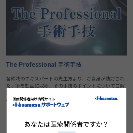
The Professional 手術手技
各領域のエキスパートの先生方より、ご自身が執刀され
た手術を動画に収め、その手技のポイントについてご解
説をいただきました。文章や図解ではわかりにくい手術
医療関係者向け情報サイト
手技を動画でご確認いただけます。日々の診療にお役立
てください。
あなたは医療関係者ですか？
シリーズを見る