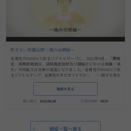
飲まない疼痛治療 ～痛み治療編～
全身性のNSAIDsであるジクトルテープに、2022年6月、「腰痛
症、肩関節周囲炎、頸肩腕症候群及び腱鞘炎における鎮痛・消
炎」の効能又は効果が追加となりました。全身性のNSAIDsであ
るジクトルテープ、全身性のオピオイドであるフェントステープ
を用いることで、患者さんの痛みに応じた、経皮吸収型製剤によ
る'飲まない'疼痛治療を行えるようになりました。本コンテンツ
動画を見る
では、ジクトルテープ、フェントステープの製品特性についてご
紹介します。
公開日
2022/06/28
再生時間
06:03
領域一覧へ戻る