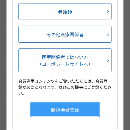
看護師
HOT13コード
1293067010101
その他医療関係者
調剤包装GS1コード
（調剤包装RSSコード）
医療関係者ではない方
(01)04987188247006
（コーポレートサイトへ）
販売包装GS1コード
会員専用コンテンツをご覧いただくには、会員登
（販売包装RSSコード）
録が必要となります。ぜひこの機会にご登録くださ
い。
(01)14987188457006
新規会員登録
薬価基準収載コード
（厚生労働省コード）