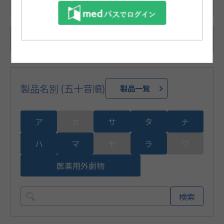
188-45700-9
4.5mL（4.32g）/1本×10 本
製品名別 (五十音順)
製品一覧
ア
カ
サ
タ
ナ
ハ
マ
ヤ
ラ
ワ
医薬用外劇物
検索