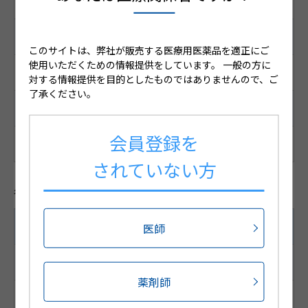
オキシブチニン塩酸塩 20%
サイズ
このサイトは、弊社が販売する医療用医薬品を適正にご
使用いただくための情報提供をしています。
一般の方に
ー
対する情報提供を目的としたものではありませんので、ご
了承ください。
備考
会員登録を
無色～微黄色澄明の液
されていない方
各種コード
医師
4.5mL（4.32g）/1本×20 本
JANコード
薬剤師
4987188457009