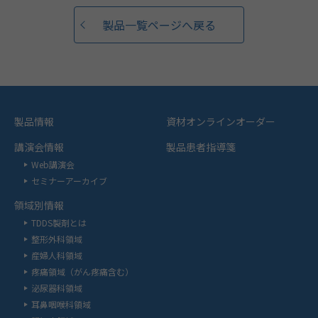
製品一覧ページへ戻る
製品情報
資材オンラインオーダー
講演会情報
製品患者指導箋
Web講演会
セミナーアーカイブ
領域別情報
TDDS製剤とは
整形外科領域
産婦人科領域
疼痛領域（がん疼痛含む）
泌尿器科領域
耳鼻咽喉科領域