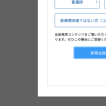
看護師
サポ
会員登
医療関係者ではない方
（コ
会員専用コンテンツをご覧いただ
ります。ぜひこの機会にご登録く
新規会員
Web講演会や製品説明会のL
配信が視聴可能です