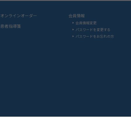
材オンラインオーダー
会員情報
会員情報変更
品患者指導箋
パスワードを変更する
パスワードをお忘れの方
い合わせ
ご利用上の注意について
プライバシーポリシー
サイト