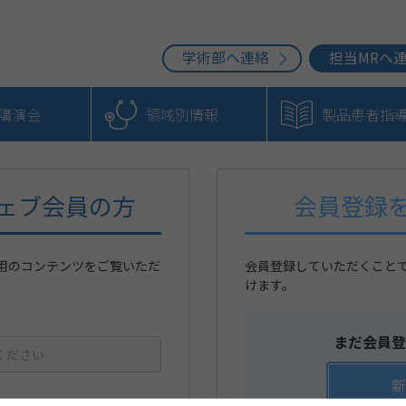
学術部へ連絡
担当MRへ
b講演会
領域別情報
製品患者指
ェブ会員の方
会員登録
用のコンテンツをご覧いただ
会員登録していただくこと
けます。
まだ会員登
新