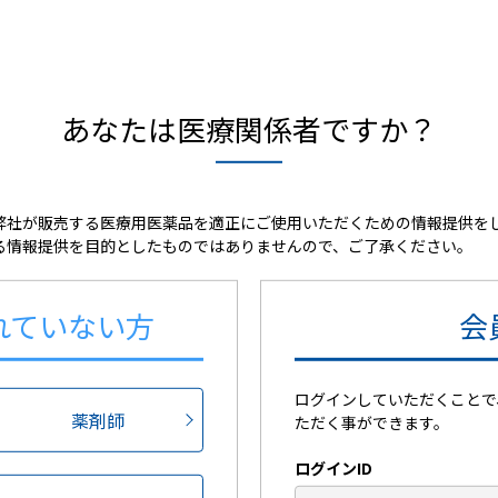
会員限定
保持する
あなたは医療関係者ですか？
※medパスIDをお持ち
※medパスを利用
忘れの方
弊社が販売する医療用医薬品を適正にご使用いただくための情報提供を
る情報提供を目的としたものではありませんので、ご了承ください。
れていない方
会
会員限定コンテンツのご紹介
ログインしていただくことで
薬剤師
ただく事ができます。
新規会員登録
ログインID