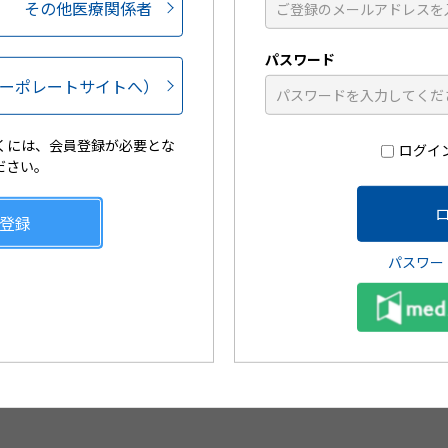
その他医療関係者
ートウェブでは日々の診療に役立つコンテンツをご用意しており
録をされていない医療関係者の方は、新規会員登録をお願いいた
パスワード
ーポレートサイトへ）
くには、会員登録が必要とな
ログイ
ださい。
登録
パスワー
ive
日々の診療に役立つ動画コンテ
患者
ンツが視聴可能です
文可