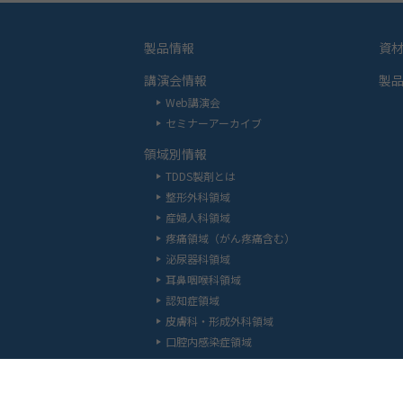
製品情報
資
講演会情報
製
Web講演会
セミナーアーカイブ
領域別情報
TDDS製剤とは
整形外科領域
産婦人科領域
疼痛領域（がん疼痛含む）
泌尿器科領域
耳鼻咽喉科領域
認知症領域
皮膚科・形成外科領域
口腔内感染症領域
お問