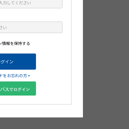
ます。
します。
ン情報を保持する
ドをお忘れの方
指導箋や小冊子を無料で注
能です