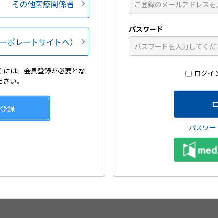
その他医療関係者
ートウェブでは日々の診療に役立つコンテンツをご用意しており
録をされていない医療関係者の方は、新規会員登録をお願いいた
パスワード
ーポレートサイトへ）
くには、会員登録が必要とな
ログイ
ださい。
登録
パスワー
ive
日々の診療に役立つ動画コンテ
患者
ンツが視聴可能です
文可