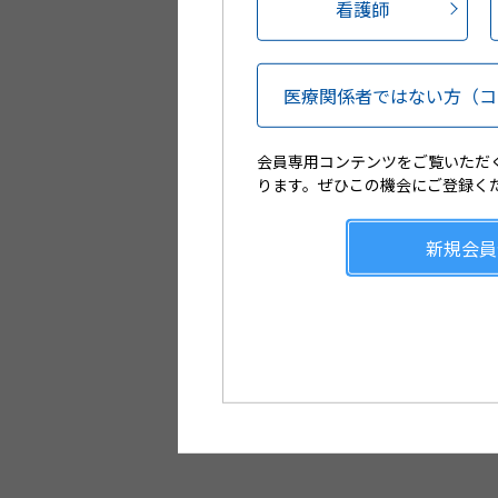
看護師
サポ
会員登
医療関係者ではない方
（コ
会員専用コンテンツをご覧いただ
ります。ぜひこの機会にご登録く
新規会員
Web講演会や製品説明会のL
配信が視聴可能です