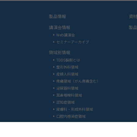
製品情報
資
講演会情報
製
Web講演会
セミナーアーカイブ
領域別情報
TDDS製剤とは
整形外科領域
産婦人科領域
疼痛領域（がん疼痛含む）
泌尿器科領域
耳鼻咽喉科領域
認知症領域
皮膚科・形成外科領域
口腔内感染症領域
お問