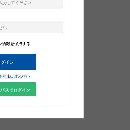
ます。
します。
ン情報を保持する
ドをお忘れの方
指導箋や小冊子を無料で注
能です