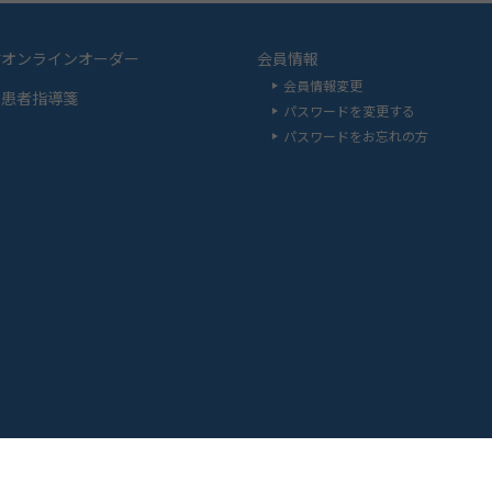
材オンラインオーダー
会員情報
会員情報変更
品患者指導箋
パスワードを変更する
パスワードをお忘れの方
い合わせ
ご利用上の注意について
プライバシーポリシー
サイト