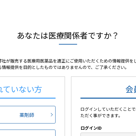
会員限定
保持する
あなたは医療関係者ですか？
※medパスIDをお持ち
※medパスを利用
忘れの方
弊社が販売する医療用医薬品を適正にご使用いただくための情報提供を
る情報提供を目的としたものではありませんので、ご了承ください。
れていない方
会
会員限定コンテンツのご紹介
ログインしていただくことで
薬剤師
ただく事ができます。
新規会員登録
ログインID