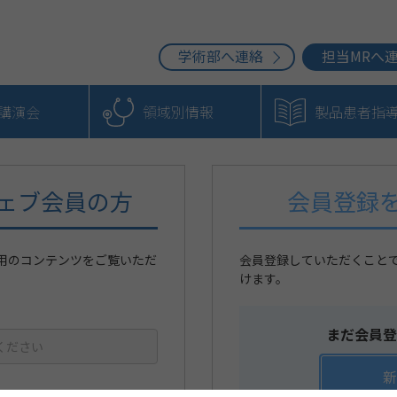
学術部へ連絡
担当MRへ
b講演会
領域別情報
製品患者指
ェブ会員の方
会員登録
用のコンテンツをご覧いただ
会員登録していただくこと
けます。
まだ会員登
新