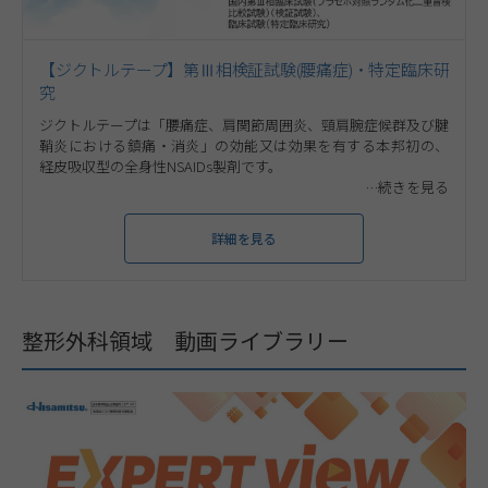
【ジクトルテープ】第Ⅲ相検証試験(腰痛症)・特定臨床研
究
ジクトルテープは「腰痛症、肩関節周囲炎、頸肩腕症候群及び腱
鞘炎における鎮痛・消炎」の効能又は効果を有する本邦初の、
経皮吸収型の全身性NSAIDs製剤です。
詳細を見る
整形外科領域 動画ライブラリー