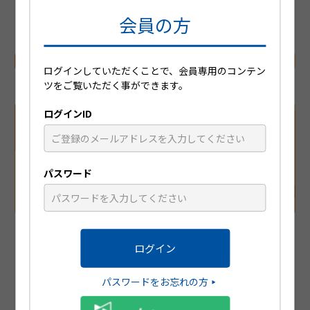
動画を見る
会員の方
公開日
2023/07/12
再生時間
06:18
ログインしていただくことで、会員専用のコンテン
ツをご覧いただく事ができます。
ログインID
パスワード
この患者さんの疼痛管理、どう考えますか？ 第4回：複数
箇所に疼痛がある患者さん
2022年6月、ジクトルテープに「腰痛症、肩関節周囲炎、頸肩腕
症候群及び腱鞘炎における鎮痛・消炎」の効能又は効果が追加
パスワードをお忘れの方
となりました。本コンテンツでは、慢性疼痛管理における薬剤
選択のポイント、および全身循環血を介して鎮痛効果を発揮す