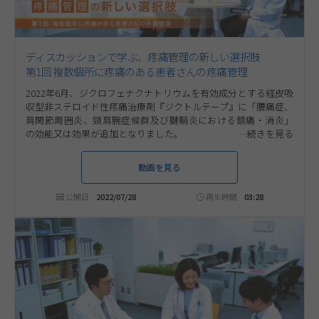
ディスカッションで学ぶ、疼痛管理の新しい選択肢
第1回 複数個所に疼痛のある患者さんの疼痛管理
2022年6月、ジクロフェナクナトリウムを有効成分とする経皮吸
収型非ステロイド性疼痛治療剤『ジクトルテープ』に「腰痛症、
肩関節周囲炎、頸肩腕症候群及び腱鞘炎における鎮痛・消炎」
の効能又は効果が追加となりました。
本コンテンツでは数名の医師が登場し、ジクトルテープが適した
患者像についてディスカッションします。今回のテーマは、「複
動画を見る
数箇所に疼痛がある患者さんの疼痛管理」です。ぜひご視聴くだ
さい。
公開日
2022/07/28
再生時間
03:28