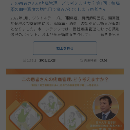
この患者さんの疼痛管理、どう考えますか？ 第1回：鎮痛
薬の血中濃度の切れ目で痛みが出てしまう患者さん
2022年6月、ジクトルテープに「腰痛症、肩関節周囲炎、頸肩腕
症候群及び腱鞘炎における鎮痛・消炎」の効能又は効果が追加
となりました。本コンテンツでは、慢性疼痛管理における薬剤
選択のポイント、および全身循環血を介して鎮痛効果を発揮す
るジクトルテープをお役立ていただける可能性のある疼痛患者さ
んについて、信州大学医学部運動機能学教室（整形外科） 教授
動画を見る
高橋 淳 先生にご解説いただきます。第1回は「鎮痛薬の血中濃度
の切れ目で痛みが出てしまう患者さん」について考えます。
公開日
2022/11/28
再生時間
03:53