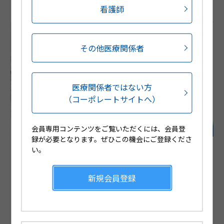
看護師
公開日
2023/07/27
再生時間
03:55
その他医療関係者
医療関係者ではない方
（コーポレートサイトへ）
会員専用コンテンツをご覧いただくには、会員登
録が必要となります。ぜひこの機会にご登録くださ
い。
全身性NSAIDs貼付剤ジクトルテープ75mgの服薬指導のポ
イント
本コンテンツでは、全身性NSAID貼付剤ジクトルテープ75mgの
新規会員登録
服薬指導のポイントについてご紹介いたします。ジクトルテープ
75mgは、痛いところに貼る湿布薬とは使い方が異なりますの
で、服薬指導の参考に、ぜひご視聴ください。