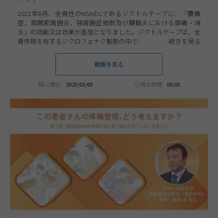
2022年6月、全身性のNSAIDsであるジクトルテープに、「腰痛
症、肩関節周囲炎、頸肩腕症候群及び腱鞘炎における鎮痛・消
炎」の効能又は効果が追加となりました。ジクトルテープは、全
身作用を有するジクロフェナク製剤の中で、「全身に作用する経
皮吸収型製剤」として新たに加わった、全身循環血を介して鎮
痛効果を発揮する薬剤です。本コンテンツでは、中條整形外科医
動画を見る
院 院長 中條 悟 先生に、この新しいタイプのNSAIDsであるジク
トルテープを患者さんに提案する際のコミュニケーションのポイ
公開日
2023/03/03
再生時間
05:03
ントをご解説いただきます。ぜひ、ご視聴ください。