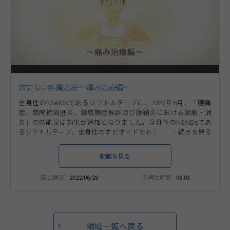
飲まない疼痛治療 ～痛み治療編～
全身性のNSAIDsであるジクトルテープに、2022年6月、「腰痛
症、肩関節周囲炎、頸肩腕症候群及び腱鞘炎における鎮痛・消
炎」の効能又は効果が追加となりました。全身性のNSAIDsであ
るジクトルテープ、全身性のオピオイドであるフェントステープ
を用いることで、患者さんの痛みに応じた、経皮吸収型製剤によ
る'飲まない'疼痛治療を行えるようになりました。本コンテンツ
動画を見る
では、ジクトルテープ、フェントステープの製品特性についてご
紹介します。
公開日
2022/06/28
再生時間
06:03
領域一覧へ戻る