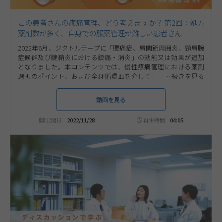
この患者さんの疼痛管理、どう考えますか？ 第2回：処方
薬剤数が多く、自身での服薬管理が難しい患者さん
2022年6月、ジクトルテープに「腰痛症、肩関節周囲炎、頸肩腕
症候群及び腱鞘炎における鎮痛・消炎」の効能又は効果が追加
となりました。本コンテンツでは、慢性疼痛管理における薬剤
選択のポイント、および全身循環血を介して鎮痛効果を発揮す
るジクトルテープをお役立ていただける可能性のある疼痛患者さ
んについて、国立大学法人信州大学医学部教授高橋淳（タカハシ
動画を見る
ジュン）先生にご解説いただきます。第2回は「処方薬剤数が多
く、自身での服薬管理が難しい患者さん」について考えます。
公開日
2022/11/28
再生時間
04:05