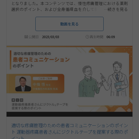
となりました。本コンテンツでは、慢性疼痛管理における薬剤
選択のポイント、および全身循環血を介して鎮痛効果を発揮す
るジクトルテープをお役立ていただける可能性のある疼痛患者さ
んについて、慶應義塾大学病院 整形外科 診療科部長 中村 雅也先
動画を見る
生にご解説いただきます。第3回は「嚥下困難の症状があり経口
薬の服用が困難な患者さん」について考えます。ぜひ、ご視聴く
公開日
2023/03/03
再生時間
06:09
ださい。
適切な疼痛管理のための患者コミュニケーションのポイン
ト 運動器疼痛患者さんにジクトルテープを提案する際のポ
イント