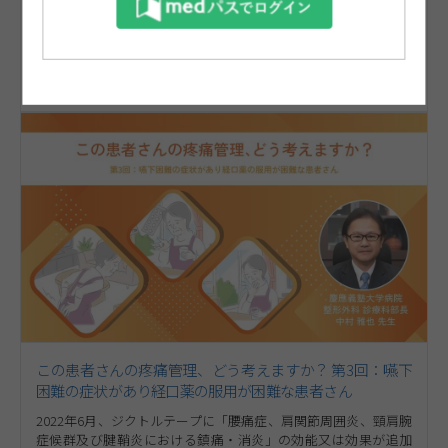
るジクトルテープをお役立ていただける可能性のある疼痛患者さ
んについて、慶應義塾大学病院 整形外科 診療科部長 中村 雅也先
動画を見る
生にご解説いただきます。第4回は「複数箇所に疼痛がある患者
さん 薬剤選択のポイント」について考えます。ぜひ、ご視聴く
公開日
2023/03/03
再生時間
04:28
ださい。
この患者さんの疼痛管理、どう考えますか？ 第3回：嚥下
困難の症状があり経口薬の服用が困難な患者さん
2022年6月、ジクトルテープに「腰痛症、肩関節周囲炎、頸肩腕
症候群及び腱鞘炎における鎮痛・消炎」の効能又は効果が追加