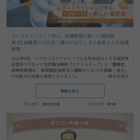
ディスカッションで学ぶ、疼痛管理の新しい選択肢
第2回 鎮痛薬の切れ目で痛みが出てしまう患者さんの疼痛
管理
2022年6月、ジクロフェナクナトリウムを有効成分とする経皮吸
収型非ステロイド性疼痛治療剤『ジクトルテープ』に「腰痛症、
肩関節周囲炎、頸肩腕症候群及び腱鞘炎における鎮痛・消炎」
の効能又は効果が追加となりました。
本コンテンツでは数名の医師が登場し、ジクトルテープが適した
患者像についてディスカッションします。今回のテーマは、「鎮
動画を見る
痛薬の切れ目で痛みが出てしまう患者さんの疼痛管理」です。ぜ
ひご視聴ください。
公開日
2022/07/28
再生時間
03:24