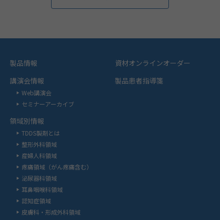
製品情報
資材オンラインオーダー
講演会情報
製品患者指導箋
Web講演会
セミナーアーカイブ
領域別情報
TDDS製剤とは
整形外科領域
産婦人科領域
疼痛領域（がん疼痛含む）
泌尿器科領域
耳鼻咽喉科領域
認知症領域
皮膚科・形成外科領域