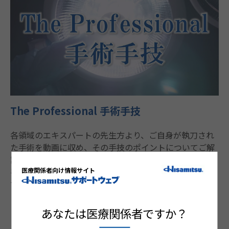
The Professional 手術手技
各領域のエキスパートの先生方より、ご自身が執刀され
た手術を動画に収め、その手技のポイントについてご解
説をいただきました。文章や図解ではわかりにくい手術
医療関係者向け情報サイト
手技を動画でご確認いただけます。日々の診療にお役立
てください。
あなたは医療関係者ですか？
シリーズを見る