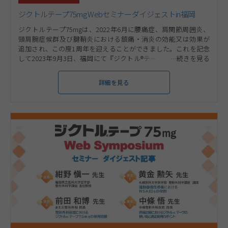
ジクトルテープ75mg Webセミナーダイジェストin福岡
ジクトルテープ75mgは、2022年6月に腰痛症、肩関節周囲炎、
頸肩腕症候群及び腱鞘炎における鎮痛・消炎の効能又は効果が
追加され、この度1周年を迎えることができました。これを記念
して2023年9月3日、福岡にて『ジクトル®テープ75mg効能追加1
周年記念 全国講演会』を開催いたしました（座長：福岡⼤学医
学部整形外科 主任教授 山本 卓明先生）。疫学から治療のトピッ
詳細を見る
クスまで幅広くご講演いただきましたので、今後の診療に活かし
ていただければ幸いです。