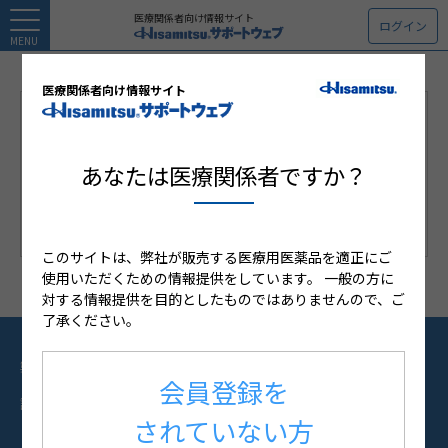
医療関係者向け情報サイト
ログイン
MENU
医療関係者向け情報サイト
＜医療用麻薬ページ関するご注意＞
医療用麻薬の情報は「病院・診療所・薬局」に勤務の「医
あなたは医療関係者ですか？
師・薬剤師・看護師」のみご利用頂けます。「薬剤師・看
護師」の方は会員登録時に閲覧希望の申請が必要です。
このサイトは、弊社が販売する医療用医薬品を適正にご
使用いただくための情報提供をしています。
一般の方に
対する情報提供を目的としたものではありませんので、ご
了承ください。
製品情報
資材オンラインオーダー
会員登録を
講演会情報
製品患者指導箋
されていない方
Web講演会