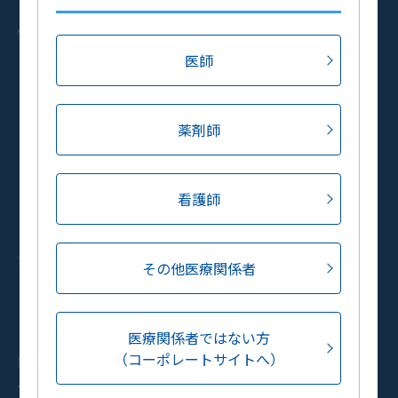
セミナーアーカイブ
領域別情報
TDDS製剤とは
医師
整形外科領域
産婦人科領域
疼痛領域（がん疼痛含む）
薬剤師
泌尿器科領域
耳鼻咽喉科領域
認知症領域
看護師
皮膚科・形成外科領域
口腔内感染症領域
会員情報
その他医療関係者
会員情報変更
パスワードを変更する
パスワードをお忘れの方
医療関係者ではない方
（コーポレートサイトへ）
製品のお問い合わせ
TEL: 0120-381332