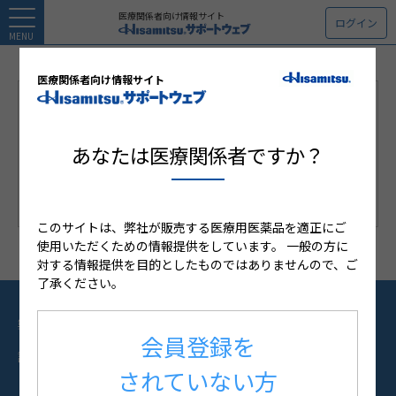
医療関係者向け情報サイト
ログイン
MENU
医療関係者向け情報サイト
＜医療用麻薬ページ関するご注意＞
医療用麻薬の情報は「病院・診療所・薬局」に勤務の「医
あなたは医療関係者ですか？
師・薬剤師・看護師」のみご利用頂けます。「薬剤師・看
護師」の方は会員登録時に閲覧希望の申請が必要です。
このサイトは、弊社が販売する医療用医薬品を適正にご
使用いただくための情報提供をしています。
一般の方に
対する情報提供を目的としたものではありませんので、ご
了承ください。
製品情報
資材オンラインオーダー
会員登録を
講演会情報
製品患者指導箋
されていない方
Web講演会