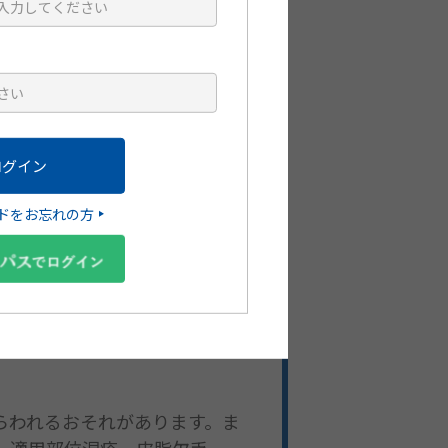
ます（1回の塗布量の目安：両
較試験：04試験）におい
インから発汗量が50%以上改
ドをお忘れの方
群で有意に高く、プラセボ群に
シブチニンが結合することで
らわれるおそれがあります。ま