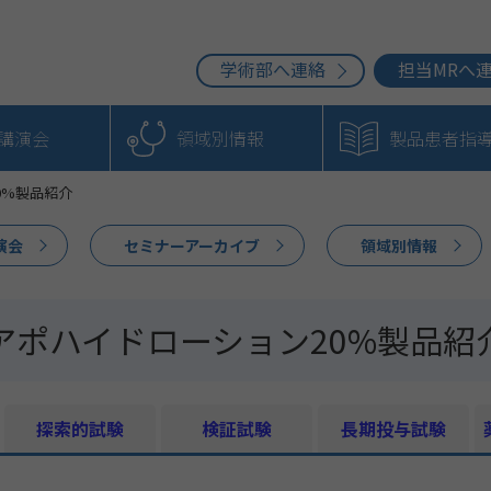
学術部へ連絡
担当MRへ
b講演会
領域別情報
製品患者指
0%製品紹介
演会
セミナーアーカイブ
領域別情報
アポハイドローション20%製品紹
探索的試験
検証試験
長期投与試験