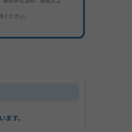
、適用部位湿疹、皮脂欠乏
照ください。
います。