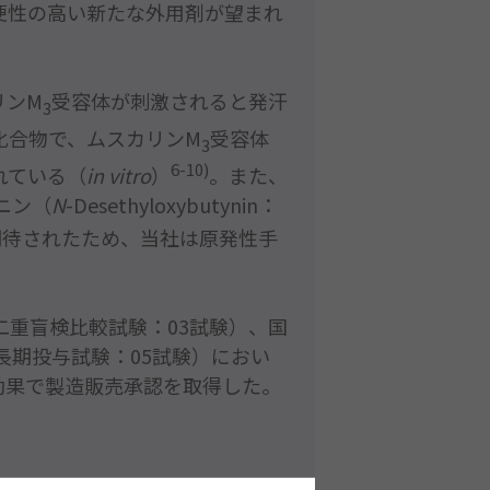
3
3
6-10)
in vitro
N