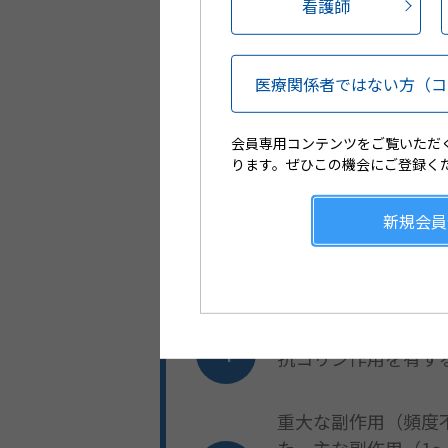
本剤は、日本初
の
看護師
※：原発性手掌多汗症
医療関係者ではない方
（コ
本剤は、1日1回、
手掌に対しポンプ5
会員専用コンテンツをご覧いただ
ります。ぜひこの機会にご登録く
国内第Ⅲ相試験（原
て、主要評価項目で
新規会員
善した患者）の割合
対する優越性が検証され
オキシブチニン塩酸
抗コリン作用を有す
重大な副作用（頻度