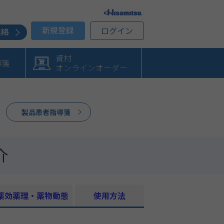
新規登録
ログイン
連絡
資材
導箋
オンラインオーダー
製品患者指導箋
介
薬効薬理・薬物動態
使用方法