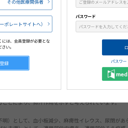
原発性手掌多汗症治療剤です。
その他医療関係者
に対し効能又は効果を有する外用剤（保険適用）として
パスワード
ーポレートサイトへ）
就寝前に適量を両手掌全体に塗布することで効果を発揮し
押し分）。
くには、会員登録が必要とな
ださい。
発性手掌多汗症患者を対象としたプラセボ対照二重盲検比
ある投与4週後における発汗量のレスポンダー（ベースラ
パスワー
登録
は、プラセボ群と比較してアポハイド
ローション20%
®
ました（p<0.001、Fisherの直接確率法）。
塩は、エクリン汗腺に発現するムスカリン受容体にオキ
ることにより、抑汗作用を示すと考えられています。
不明）として、血小板減少、麻痺性イレウス、尿閉があ