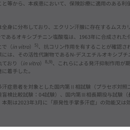
5)
in vitro
8,9)
in vitro