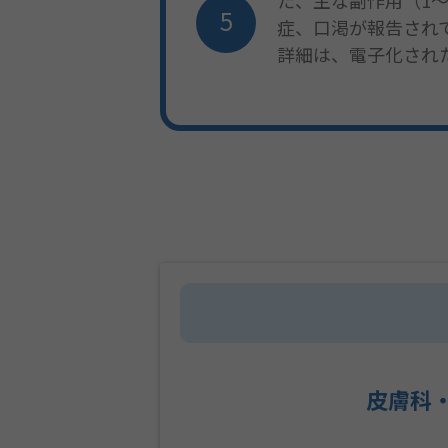
た、主な副作用（1
症、口渇が報告され
詳細は、電子化され
皮膚科