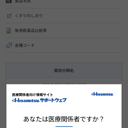
製品写真
くすりのしおり
後発医薬品比較表
各種コード
薬効分類名
経皮吸収型 気管支拡張剤
医療関係者向け情報サイト
成分名 含量・濃度
ツロブテロール 1mg
あなたは医療関係者ですか？