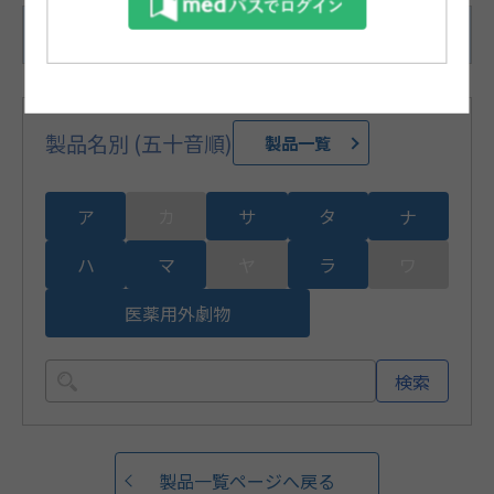
350枚（1枚/1袋×350袋）
製品名別 (五十音順)
製品一覧
ア
カ
サ
タ
ナ
ハ
マ
ヤ
ラ
ワ
医薬用外劇物
検索
製品一覧ページへ戻る