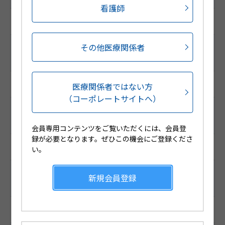
看護師
1172041010201
その他医療関係者
調剤包装GS1コード
（調剤包装RSSコード）
(01)04987188208267
医療関係者ではない方
（コーポレートサイトへ）
販売包装GS1コード
（販売包装RSSコード）
会員専用コンテンツをご覧いただくには、会員登
録が必要となります。ぜひこの機会にご登録くださ
(01)14987188493721
い。
薬価基準収載コード
新規会員登録
（厚生労働省コード）
2259707S2213