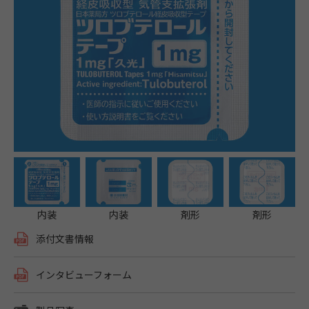
内装
内装
剤形
剤形
添付文書情報
インタビューフォーム