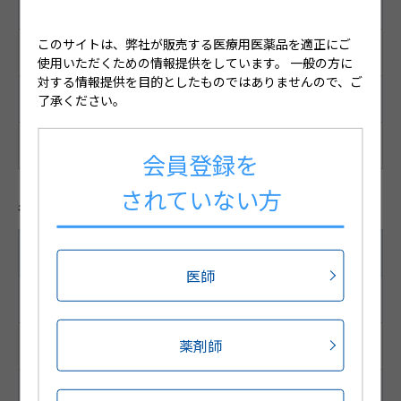
サイズ
このサイトは、弊社が販売する医療用医薬品を適正にご
2.25cm×2.25cm
使用いただくための情報提供をしています。
一般の方に
対する情報提供を目的としたものではありませんので、ご
備考
了承ください。
白色 粘着テープ剤
会員登録を
されていない方
各種コード
70枚（1枚/1袋×70袋）
医師
JANコード
薬剤師
4987188493724
HOT13コード