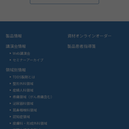
製品情報
資材オンラインオーダー
講演会情報
製品患者指導箋
Web講演会
セミナーアーカイブ
領域別情報
TDDS製剤とは
整形外科領域
産婦人科領域
疼痛領域（がん疼痛含む）
泌尿器科領域
耳鼻咽喉科領域
認知症領域
皮膚科・形成外科領域