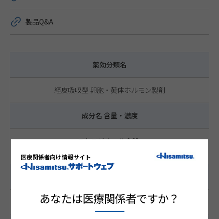
製品Q&A
薬効分類名
経皮吸収型 卵胞・黄体ホルモン製剤
成分名 含量・濃度
エストラジオール 0.62mg
酢酸ノルエチステロン 2.70mg
医療関係者向け情報サイト
サイズ
あなたは医療関係者ですか？
9c㎡（直径約34mm）