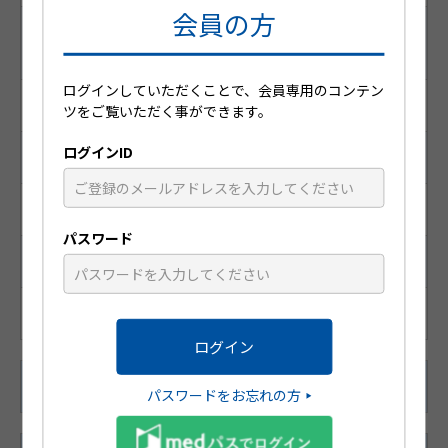
会員の方
レセプト電算コード
（医薬品マスターコード）
ログインしていただくことで、会員専用のコンテン
620008569
ツをご覧いただく事ができます。
ログインID
識別コード
HP3220T
パスワード
統一商品コード
188-45500-5
48枚(1枚/1袋×48袋)
パスワードをお忘れの方