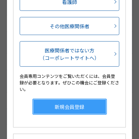
調剤包装GS1コード
看護師
（調剤包装RSSコード）
(01)04987188243015
その他医療関係者
販売包装GS1コード
（販売包装RSSコード）
医療関係者ではない方
（コーポレートサイトへ）
(01)14987188455002
会員専用コンテンツをご覧いただくには、会員登
薬価基準収載コード
録が必要となります。ぜひこの機会にご登録くださ
（厚生労働省コード）
い。
2482800S1026
新規会員登録
YJコード （個別コード）
2482800S1026