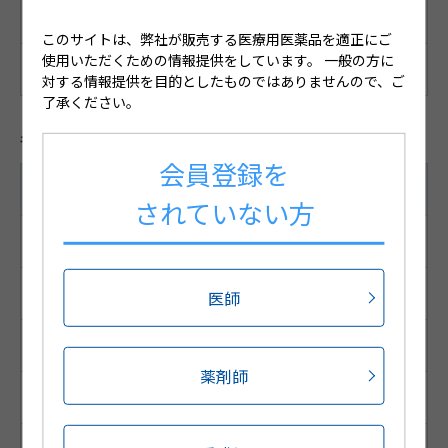
備考
このサイトは、弊社が販売する医療用医薬品を適正にご
使用いただくための情報提供をしています。
一般の方に
白色半透明の円形の経皮吸収型製剤
対する情報提供を目的としたものではありませんので、ご
了承ください。
各種コード
会員登録を
24枚(1枚/1袋×24袋)
されていない方
JANコード
4987188455005
医師
HOT13コード
薬剤師
1189339020101