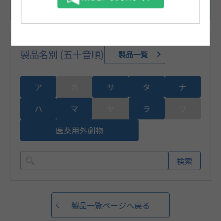
96枚(1枚/1袋×96袋)
製品名別 (五十音順)
製品一覧
ア
カ
サ
タ
ナ
ハ
マ
ヤ
ラ
ワ
医薬用外劇物
検索
製品一覧ページへ戻る