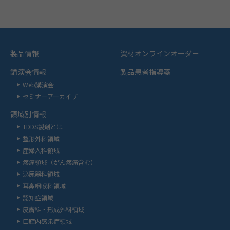
製品情報
資材オンラインオーダー
講演会情報
製品患者指導箋
Web講演会
セミナーアーカイブ
領域別情報
TDDS製剤とは
整形外科領域
産婦人科領域
疼痛領域（がん疼痛含む）
泌尿器科領域
耳鼻咽喉科領域
認知症領域
皮膚科・形成外科領域
口腔内感染症領域