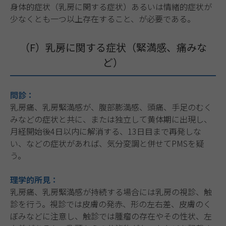
身体的症状（乳房に関する症状）あるいは情緒的症状が
少なくとも一つ以上存在すること、が必要である。
（F）乳房に関する症状（緊満感、痛みな
ど）
問診：
乳房痛、乳房緊満感が、腹部膨満感、頭痛、手足のむく
みなどの症状と共に、または独立して黄体期に出現し、
月経開始後4日以内に解消する、13日目まで再発しな
い、などの症状があれば、気分変調と併せてPMSを疑
う。
理学的所見：
乳房痛、乳房緊満感が持続する場合には乳房の視診、触
診を行う。視診では皮膚の発赤、形の左右差、皮膚のく
ぼみなどに注意し、触診では腫瘤の存在やその性状、左