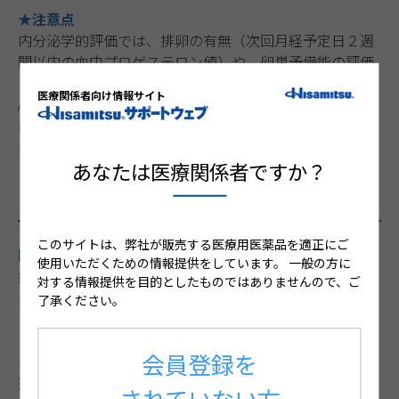
★注意点
内分泌学的評価では、排卵の有無（次回月経予定日２週
間以内の血中プロゲステロン値）や、卵巣予備能の評価
〔月経第5日以内のFSH、あるいは私費検査になるが
医療関係者向け情報サイト
AMH(抗ミュラー管ホルモン）〕は、挙児希望のある女性
には重要。予備能が低い場合は生殖医療専門医に相談す
る。
あなたは医療関係者ですか？
（D）痛い
このサイトは、弊社が販売する医療用医薬品を適正にご
問診：
使用いただくための情報提供をしています。
一般の方に
痛みの程度、服薬歴と服薬方法（我慢できなくなったら
対する情報提供を目的としたものではありませんので、ご
よくNSAIDsを内服する、薬理作用を考えてNSAIDsを痛
了承ください。
くなる前から服用するだけで改善することがある、な
ど）、痛みの推移（初経直後からか、年々悪くなってい
会員登録を
るか、など）、月経時以外の疼痛、行為（性交、排便、
運動など）に伴う疼痛、いわゆる骨盤痛（下腹痛）か、
されていない方