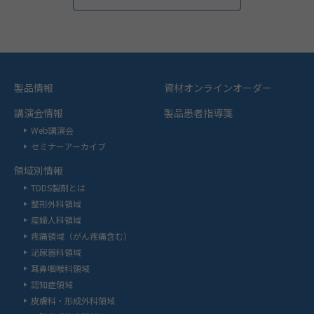
製品情報
資材オンラインオーダー
講演会情報
製品患者指導箋
Web講演会
セミナーアーカイブ
領域別情報
TDDS製剤とは
整形外科領域
産婦人科領域
疼痛領域（がん疼痛含む）
泌尿器科領域
耳鼻咽喉科領域
認知症領域
皮膚科・形成外科領域