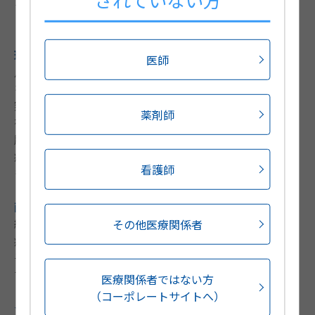
それ以外の部位（外陰部、鼠蹊部、腹壁、手術瘢痕、な
ど）か。
理学的所見：
医師
月経中であれば子宮、付属器周囲の疼痛、あるいは疼痛
を訴える場所の腫脹（希少部位子宮内膜症の存在）を観
察する。腹壁由来か内臓由来かの鑑別にCarnetサインは
薬剤師
有効なことがある。腟直腸診は子宮周囲の癒着や子宮内
膜症などの病変の推定に有効である。初経直後から強い
痛みを訴えることは稀であり、このような時は性器奇形
看護師
も念頭に置く。
画像検査：
経腟超音波が基本で、器質的疾患（子宮筋腫・子宮腺筋
その他医療関係者
症など）の描出には優れるが、チョコレート嚢胞以外の
子宮内膜症病変は描出されないことが多い。MRIも同様
である。
医療関係者ではない方
（コーポレートサイトへ）
★注意点