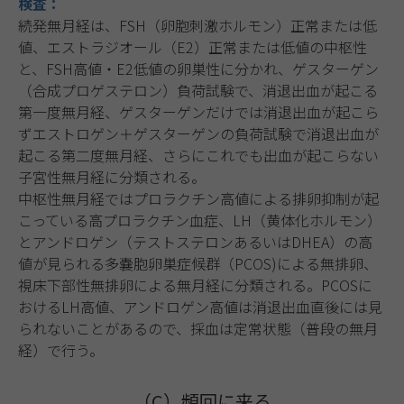
検査：
続発無月経は、FSH（卵胞刺激ホルモン）正常または低
値、エストラジオール（E2）正常または低値の中枢性
と、FSH高値・E2低値の卵巣性に分かれ、ゲスターゲン
（合成プロゲステロン）負荷試験で、消退出血が起こる
第一度無月経、ゲスターゲンだけでは消退出血が起こら
ずエストロゲン＋ゲスターゲンの負荷試験で消退出血が
起こる第二度無月経、さらにこれでも出血が起こらない
子宮性無月経に分類される。
中枢性無月経ではプロラクチン高値による排卵抑制が起
こっている高プロラクチン血症、LH（黄体化ホルモン）
とアンドロゲン（テストステロンあるいはDHEA）の高
値が見られる多嚢胞卵巣症候群（PCOS)による無排卵、
視床下部性無排卵による無月経に分類される。PCOSに
おけるLH高値、アンドロゲン高値は消退出血直後には見
られないことがあるので、採血は定常状態（普段の無月
経）で行う。
（C）頻回に来る