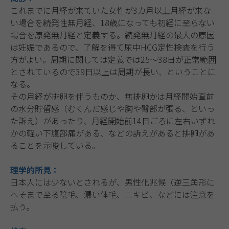
これまでに月経が来ていた女性が3カ月以上月経が来な
い場合を続発性無月経、18歳になっても初経に至らない
場合を原発無月経と定義する。続発無月経の最大の原因
は妊娠であるので、了解を得て尿中HCG定性検査を行う
方がよい。周期に関しては定義では25〜38日が正常範囲
とされているので39日以上は周期が長い、ということに
なる。
その月経が排卵を伴うものか、無排卵かは月経開始直前
の水分貯留感（むくんだ感じや胸や臀部が張る、といっ
た訴え）があったり、月経開始前14日ごろに左右いずれ
かの軽い下腹部痛がある、などの訴えがあると排卵があ
ることを示唆している。
理学的所見：
日本人には少ないとされるが、男性化兆候（逆三角形に
へそまで至る陰毛、濃い体毛、ニキビ、などには注意を
払う。