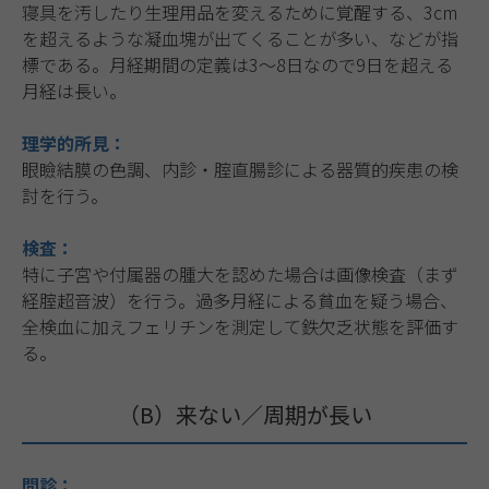
寝具を汚したり生理用品を変えるために覚醒する、3cm
を超えるような凝血塊が出てくることが多い、などが指
標である。月経期間の定義は3〜8日なので9日を超える
月経は長い。
理学的所見：
眼瞼結膜の色調、内診・腟直腸診による器質的疾患の検
討を行う。
検査：
特に子宮や付属器の腫大を認めた場合は画像検査（まず
経腟超音波）を行う。過多月経による貧血を疑う場合、
全検血に加えフェリチンを測定して鉄欠乏状態を評価す
る。
（B）来ない／周期が長い
問診：