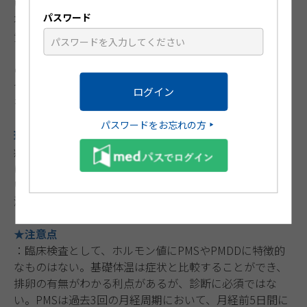
いては3周期以上にわたり抑うつ、怒りの爆発、苛立ち、
パスワード
不安、混乱、社会からの引きこもり、などの精神症状が
黄体期に始まり月経開始後4日以内に減弱・消失するこ
とが重要である。PMDDはより精神症状が強く多彩なも
のを言う。既往歴にパニック障害やうつ病、持続性抑う
つ障害、パーソナリティー障害などでの受診歴がないか
を確認する。
パスワードをお忘れの方
理学的所見：
症状は多彩なのでそれに対応した所見をとる。気分変調
に対して前述の精神疾患の月経前増悪と区別がつきにく
いことがある。一般的には月経の開始と共に症状が軽
減・消失することが最も大きな鑑別のポイントである。
★注意点
：臨床検査として、ホルモン値にPMSやPMDDに特徴的
なものはない。基礎体温は症状と比較することができ、
排卵の有無がわかる利点があるが、診断に必須ではな
い。PMSは過去3回の月経周期において、月経前5日間に