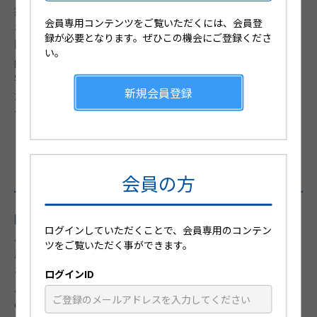
疼痛に関しては慎重な問診と理学的所見の取得が優先さ
会員専用コンテンツをご覧いただくには、会員登
れる。子宮内膜症の診断にはCA125は特異性が低く、診
録が必要となります。ぜひこの機会にご登録くださ
断に血中バイオマーカーを使用すべきではない（ESHRE
い。
guideline: endometriosis Hum Reprod2022)。問診、理
学的所見から疑われるが、画像で映らず、経験的薬物療
新規会員登録
法が無効な場合、腹腔鏡検査による病理診断を試みる場
合がある。
（E）気分変調（気持ちが沈む、イライラす
るなど）
会員の方
問診：
ログインしていただくことで、会員専用のコンテン
月経のどの時期で気分変調が来るのかを聴取する。月経
ツをご覧いただく事ができます。
周期と共に日記の形で書いてもらうことが最も有効とさ
れる。月経前症候群（premenstrual syndrome：PMS)、
ログインID
月経前気分不快障害（premenstrual dysphoric
disorder：PMDD)など、産婦人科領域で重要な病態にお