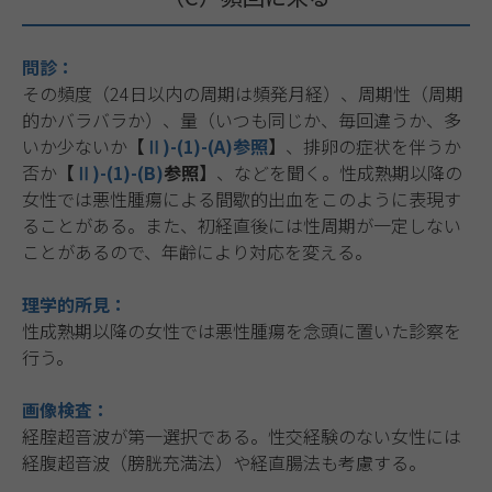
問診：
その頻度（24日以内の周期は頻発月経）、周期性（周期
的かバラバラか）、量（いつも同じか、毎回違うか、多
いか少ないか
【
Ⅱ)-(1)-(A)参照
】
、排卵の症状を伴うか
否か
【
Ⅱ)-(1)-(B)
参照】
、などを聞く。性成熟期以降の
女性では悪性腫瘍による間歇的出血をこのように表現す
ることがある。また、初経直後には性周期が一定しない
ことがあるので、年齢により対応を変える。
理学的所見：
性成熟期以降の女性では悪性腫瘍を念頭に置いた診察を
行う。
画像検査：
経腟超音波が第一選択である。性交経験のない女性には
経腹超音波（膀胱充満法）や経直腸法も考慮する。