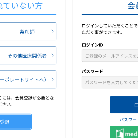
れていない方
会
郵便番号から住所を検索
号
-
※半角
ログインしていただくことで
県
薬剤師
ただく事ができます。
村
ログインID
その他医療関係者
地
パスワード
ーポレートサイトへ）
-
-
くには、会員登録が必要とな
ださい。
パスワー
登録