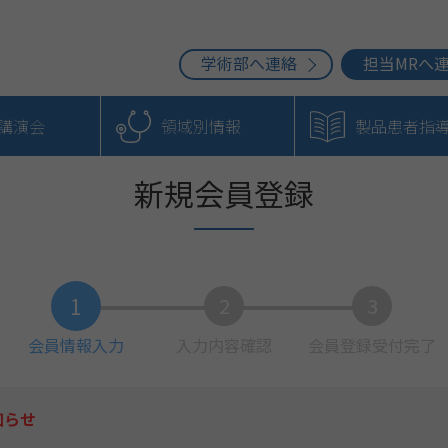
学術部へ連絡
担当MRへ
b講演会
領域別情報
製品患者指
新規会員登録
1
2
3
会員情報入力
入力内容確認
会員登録
受付完了
知らせ