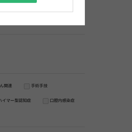
ん関連
手術手技
ハイマー型認知症
口腔内感染症