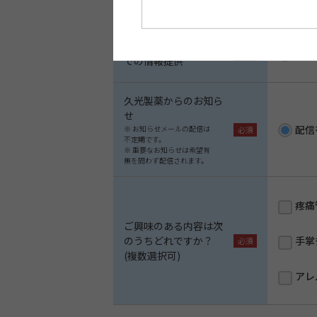
コピー
担当MRによるメール
許可
での情報提供
久光製薬からのお知ら
せ
配信
※ お知らせメールの配信は
不定期です。
※ 重要なお知らせは希望有
無を問わず配信されます。
疼痛
ご興味のある内容は次
のうちどれですか？
手掌
(複数選択可)
アレ