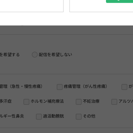
・ペーストせず再度ご入力をお願いいたします。
する
許可しない
を希望する
配信を希望しない
管理（急性・慢性疼痛）
疼痛管理（がん性疼痛）
が
多汗症
ホルモン補充療法
不妊治療
アルツ
ルギー性鼻炎
過活動膀胱
その他