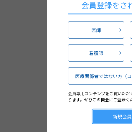
会員登録を
さ
郵便番
都道府
医師
施設所在地
市区町
看護師
番
医療関係者ではない方
（コ
施設電話番号
※半角
会員専用コンテンツをご覧いただ
ります。ぜひこの機会にご登録く
ID（メールアドレス）
新規会員
ID（メールアドレス）
再入力（確認用）