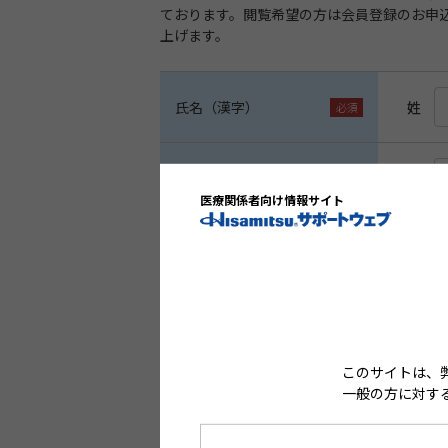
ております。閲覧希望の方は会員登録のお申
上げます。
氏名（漢字）
姓
氏名（ひらがな）
せい
医療関係者向け情報サイト
職種
医師
ご勤務先施設名
このサイトは、
一般の方に対す
所属・役職