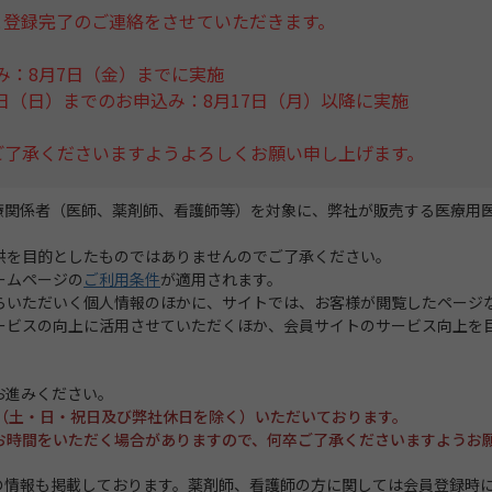
と登録完了のご連絡をさせていただきます。
込み：8月7日（金）までに実施
月16日（日）までのお申込み：8月17日（月）以降に実施
ご了承くださいますようよろしくお願い申し上げます。
内の医療関係者（医師、薬剤師、看護師等）を対象に、弊社が販売する医療
供を目的としたものではありませんのでご了承ください。
ームページの
ご利用条件
が適用されます。
らいただいく個人情報のほかに、サイトでは、お客様が閲覧したページ
ービスの向上に活用させていただくほか、会員サイトのサービス向上を
お進みください。
度（土・日・祝日及び弊社休日を除く）いただいております。
お時間をいただく場合がありますので、何卒ご了承くださいますようお
用麻薬の情報も掲載しております。薬剤師、看護師の方に関しては会員登録