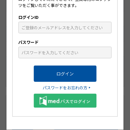
（医薬品マスターコード）
ツをご覧いただく事ができます。
ログインID
ー
識別コード
パスワード
ー
統一商品コード
ー
パスワードをお忘れの方
製品名別 (五十音順)
製品一覧
ア
カ
サ
タ
ナ