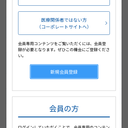
ー
医療関係者ではない方
販売包装GS1コード
（コーポレートサイトへ）
（販売包装RSSコード）
会員専用コンテンツをご覧いただくには、会員登
ー
録が必要となります。ぜひこの機会にご登録くださ
い。
薬価基準収載コード
（厚生労働省コード）
新規会員登録
ー
YJコード （個別コード）
会員の方
ー
レセプト電算コード
ログインしていただくことで、会員専用のコンテン