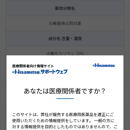
薬効分類名
白癬菌検出用試薬
成分名 含量・濃度
水酸化カリウム 15％
ジメチルスルホキシド 40％
溶剤
医療関係者向け情報サイト
サイズ
あなたは医療関係者ですか？
ー
備考
このサイトは、弊社が販売する医療用医薬品を適正にご
使用いただくための情報提供をしています。
一般の方に
無色～淡黄色の透明な液体
対する情報提供を目的としたものではありませんので、ご