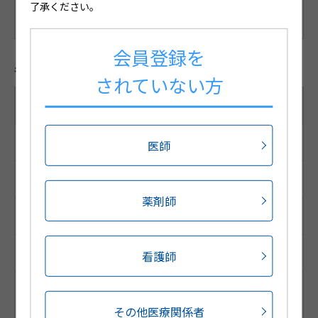
強アルカリ性
了承ください。
比重：1.164（20℃）
会員登録を
各種コード
されていない方
5mL/本×1本
JANコード
医師
4987188491430
薬剤師
HOT13コード
ー
看護師
調剤包装GS1コード
（調剤包装RSSコード）
その他医療関係者