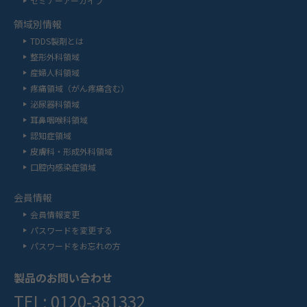
セミナーアーカイブ
領域別情報
TDDS製剤とは
整形外科領域
産婦人科領域
疼痛領域（がん疼痛含む）
泌尿器科領域
耳鼻咽喉科領域
認知症領域
皮膚科・形成外科領域
口腔内感染症領域
会員情報
会員情報変更
パスワードを変更する
パスワードをお忘れの方
製品のお問い合わせ
TEL: 0120-381332