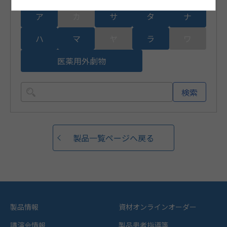
ア
カ
サ
タ
ナ
ハ
マ
ヤ
ラ
ワ
医薬用外劇物
検索
製品一覧ページへ戻る
製品情報
資材オンラインオーダー
講演会情報
製品患者指導箋