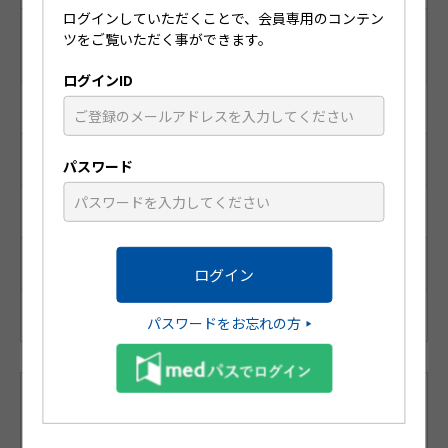
ログインしていただくことで、会員専用のコンテン
レセプト電算コード
ツをご覧いただく事ができます。
（医薬品マスターコード）
ログインID
620006526
識別コード
パスワード
HP247L
統一商品コード
188-46502-8
パスワードをお忘れの方
製品名別 (五十音順)
製品一覧