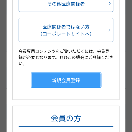
調剤包装GS1コード
その他医療関係者
（調剤包装RSSコード）
(01)04987188206621
医療関係者ではない方
（コーポレートサイトへ）
販売包装GS1コード
（販売包装RSSコード）
会員専用コンテンツをご覧いただくには、会員登
録が必要となります。ぜひこの機会にご登録くださ
(01)14987188465025
い。
薬価基準収載コード
新規会員登録
（厚生労働省コード）
2659708Q1054
YJコード （個別コード）
会員の方
2659708Q1054