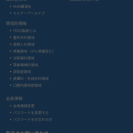
Web講演会
セミナーアーカイブ
領域別情報
TDDS製剤とは
整形外科領域
産婦人科領域
疼痛領域（がん疼痛含む）
泌尿器科領域
耳鼻咽喉科領域
認知症領域
皮膚科・形成外科領域
口腔内感染症領域
会員情報
会員情報変更
パスワードを変更する
パスワードをお忘れの方
製品のお問い合わせ