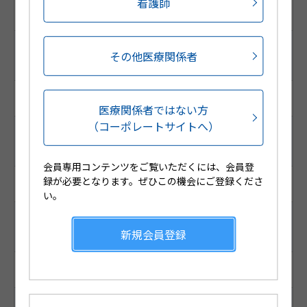
看護師
1282009010101
調剤包装GS1コード
その他医療関係者
（調剤包装RSSコード）
(01)04987188244012
医療関係者ではない方
（コーポレートサイトへ）
販売包装GS1コード
（販売包装RSSコード）
会員専用コンテンツをご覧いただくには、会員登
録が必要となります。ぜひこの機会にご登録くださ
(01)14987188456009
い。
薬価基準収載コード
新規会員登録
（厚生労働省コード）
1190700S1134
YJコード （個別コード）