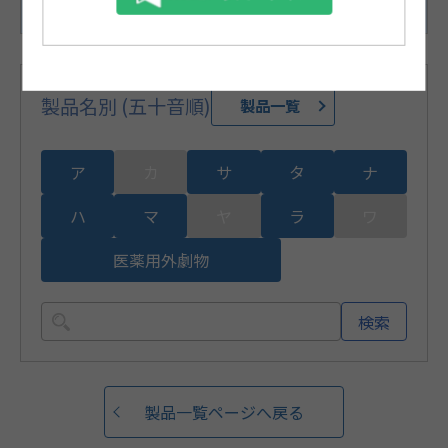
70枚（1枚/1袋×70袋）
製品名別 (五十音順)
製品一覧
ア
カ
サ
タ
ナ
ハ
マ
ヤ
ラ
ワ
医薬用外劇物
検索
製品一覧ページへ戻る