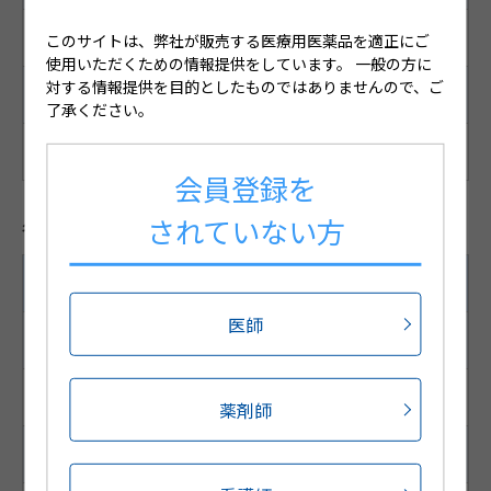
27.4mm×27.4mm
このサイトは、弊社が販売する医療用医薬品を適正にご
使用いただくための情報提供をしています。
一般の方に
対する情報提供を目的としたものではありませんので、ご
備考
了承ください。
淡桃色～褐色の支持体に膏体が展延された四角形の平板。
会員登録を
されていない方
各種コード
14枚（1枚/1袋×14袋）
医師
JANコード
4987188456002
薬剤師
HOT13コード