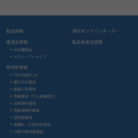
製品情報
資材オンラインオーダー
講演会情報
製品患者指導箋
Web講演会
セミナーアーカイブ
領域別情報
TDDS製剤とは
整形外科領域
産婦人科領域
疼痛領域（がん疼痛含む）
泌尿器科領域
耳鼻咽喉科領域
認知症領域
皮膚科・形成外科領域
口腔内感染症領域