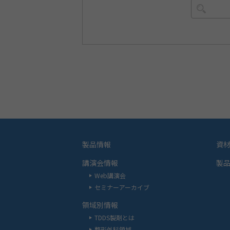
製品情報
資
講演会情報
製
Web講演会
セミナーアーカイブ
領域別情報
TDDS製剤とは
整形外科領域