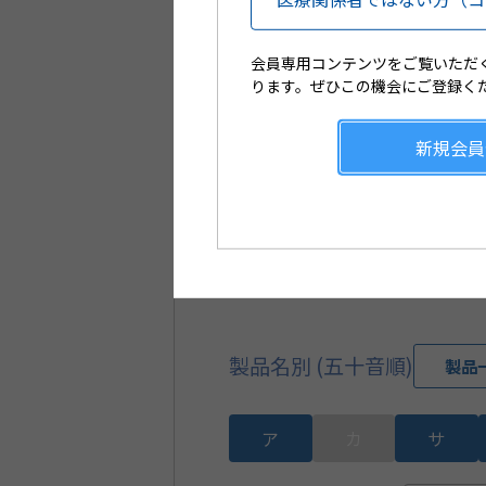
（厚生労働省コード）
会員専用コンテンツをご覧いただ
レセプト電算コード
ります。ぜひこの機会にご登録く
（医薬品マスターコード）
新規会員
統一商品コード
製品名別 (五十音順)
製品
ア
カ
サ