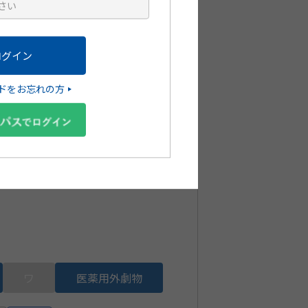
HP381T
ドをお忘れの方
ワ
医薬用外劇物