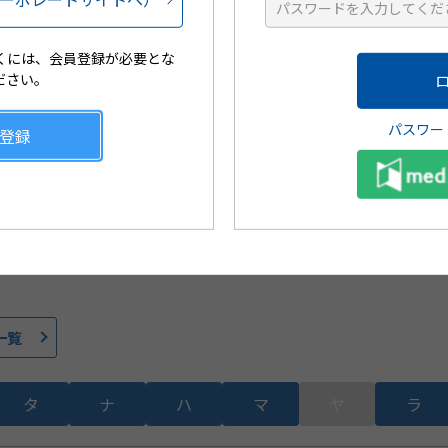
くには、会員登録が必要とな
621521801
識別コード
ださい。
パスワー
登録
188-44210-4
560枚（7枚/1袋×80袋）
一覧
タ
ナ
ハ
マ
ヤ
ラ