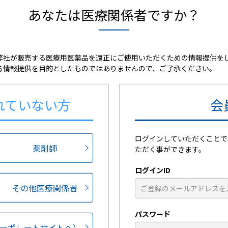
あなたは医療関係者ですか？
フェルビナク 70mg（3.5%）
10cm×14cm
弊社が販売する医療用医薬品を適正にご使用いただくための情報提供を
る情報提供を目的としたものではありませんので、ご了承ください。
白色の支持体に膏体が展延されたテー
れていない方
会
280枚（7枚/1袋×40袋）
ログインしていただくことで
薬剤師
ただく事ができます。
4987188442104
HOT13コード
ログインID
販売包装GS1コード
その他医療関係者
(01)04987188204221
（販売包装RSSコード）
パスワード
ーポレートサイトへ）
2649731S1321
YJコード （個別コード）