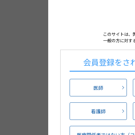
成分名 含量・濃度
サイズ
このサイトは、
一般の方に対す
備考
会員登録を
さ
各種コード
医師
JANコード
調剤包装GS1コード
看護師
（調剤包装RSSコード）
薬価基準収載コード
医療関係者ではない方
（コ