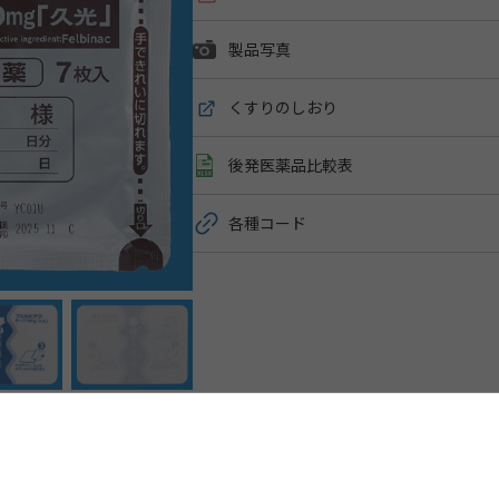
製品写真
くすりのしおり
後発医薬品比較表
各種コード
剤形
剤形
経皮鎮痛消炎剤