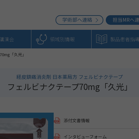
学術部へ連絡
担当MRへ
b講演会
領域別情報
製品患者指
70mg「久光」
経皮鎮痛消炎剤 日本薬局方 フェルビナクテープ
フェルビナクテープ70mg「久光」
添付文書情報
インタビューフォーム