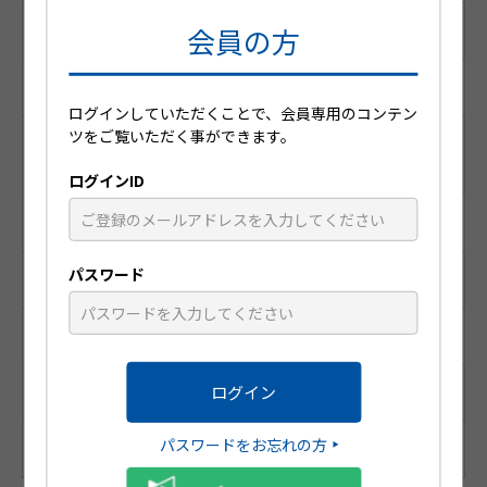
会員の方
YJコード （個別コード）
1124030F1029
ログインしていただくことで、会員専用のコンテン
ツをご覧いただく事ができます。
レセプト電算コード
（医薬品マスターコード）
ログインID
610432030
パスワード
識別コード
SS515
統一商品コード
パスワードをお忘れの方
188-49880-4