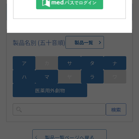
500錠（バラ）
製品名別 (五十音順)
製品一覧
ア
カ
サ
タ
ナ
ハ
マ
ヤ
ラ
ワ
医薬用外劇物
検索
製品一覧ページへ戻る