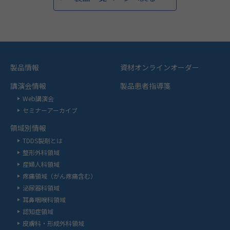
製品情報
資材オンラインオーダー
講演会情報
製品患者指導箋
Web講演会
セミナーアーカイブ
領域別情報
TDDS製剤とは
整形外科領域
産婦人科領域
疼痛領域（がん疼痛含む）
泌尿器科領域
耳鼻咽喉科領域
認知症領域
皮膚科・形成外科領域