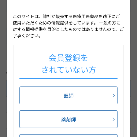
サイズ
このサイトは、弊社が販売する医療用医薬品を適正にご
直径8.5mm、厚さ2.8mm、重量200mg
使用いただくための情報提供をしています。
一般の方に
対する情報提供を目的としたものではありませんので、ご
了承ください。
備考
淡橙色・においなし・わずかに特異な味・素錠(割線入り)
会員登録を
されていない方
各種コード
100錠（PTP10錠×10シート）
医師
JANコード
薬剤師
4987188498804
HOT13コード