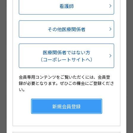
看護師
1005509030101
その他医療関係者
調剤包装GS1コード
（調剤包装RSSコード）
医療関係者ではない方
(01)04987188230015
（コーポレートサイトへ）
販売包装GS1コード
（販売包装RSSコード）
会員専用コンテンツをご覧いただくには、会員登
録が必要となります。ぜひこの機会にご登録くださ
(01)14987188498801
い。
薬価基準収載コード
新規会員登録
（厚生労働省コード）
1124030F1029