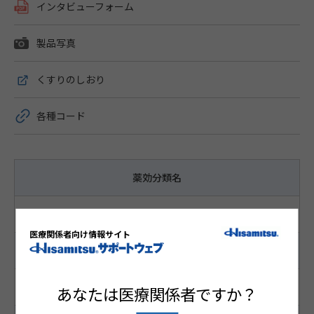
インタビューフォーム
製品写真
くすりのしおり
各種コード
薬効分類名
睡眠障害改善剤
医療関係者向け情報サイト
成分名 含量・濃度
クアゼパム 15mg
あなたは医療関係者ですか？