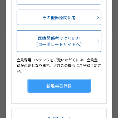
「ホルモン療法の基礎から応用まで LEP・HRT・
その他医療関係者
Kaufmann・Holmstom その使い分け、本当に合っています
か？」
第78回日本産科婦人科学会学術講演会イブニングセミナー1
医療関係者ではない方
（コーポレートサイトへ）
会員専用コンテンツをご覧いただくには、会員登
録が必要となります。ぜひこの機会にご登録くださ
い。
新規会員登録
「ホルモン補充療法の意義と実践」
Hisamitsu Women's Health care Compact Seminar