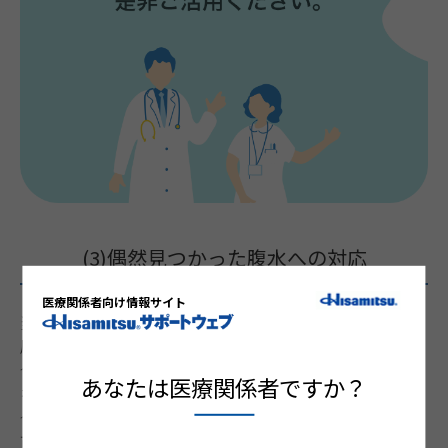
(3)偶然見つかった腹水への対応
医療関係者向け情報サイト
当然、卵巣がんや卵管がんを疑う所見がないか、子宮付
属器を慎重に観察する。月経周期のある女性で少量の場
合はたとえば6週間後に再度観察し、性周期による変化
あなたは医療関係者ですか？
を検討する。手術歴のある月経周期を有する女性の場
合、peritoneal inclusion cys（t PIC：腹膜封入嚢胞）の
可能性も考える。諸条件からPICが疑わしい場合、経口