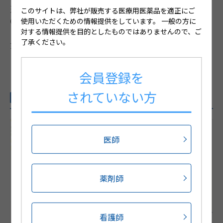
避妊薬を用いた排卵抑制で腹水の減少がみられる。
このサイトは、弊社が販売する医療用医薬品を適正にご
CA125は悪性腫瘍だけでなく、肝疾患、結核性腹膜炎な
使用いただくための情報提供をしています。
一般の方に
対する情報提供を目的としたものではありませんので、ご
どによる腹水の存在自体で上昇することがある。閉経後
了承ください。
女性に腹水が見られた場合は特に注意が必要である。
会員登録を
されていない方
関連動画Pick UP
医師
薬剤師
看護師