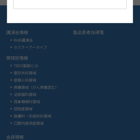
製品情報
資材オンラインオーダー
講演会情報
製品患者指導箋
Web講演会
セミナーアーカイブ
領域別情報
TDDS製剤とは
整形外科領域
産婦人科領域
疼痛領域（がん疼痛含む）
泌尿器科領域
耳鼻咽喉科領域
認知症領域
皮膚科・形成外科領域
口腔内感染症領域
会員情報