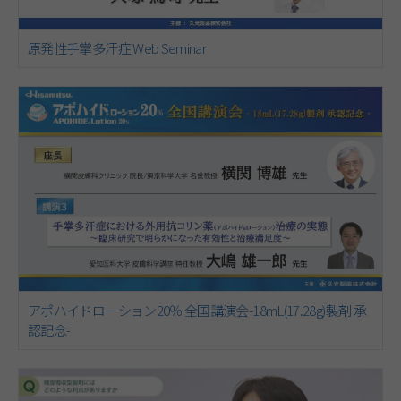
原発性手掌多汗症 Web Seminar
アポハイドローション20％ 全国講演会-18mL(17.28g)製剤 承
認記念-