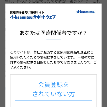
生し、どのように拡大したのか問診、視診を行う。これ
らは病型の決定に必要であり、病勢を評価し治療方法を
選択する際にも重要となる。20〜30%に家系内発症が認
医療関係者向け情報サイト
められるため、家族歴の聴取も忘れないように気をつけ
たい。特に思春期前の小児における尋常性白斑は，思春
期以降の発症例と比較して、ケブネル現象を伴うことが
あなたは医療関係者ですか？
多く、自然消退傾向を認める例が多く存在し、家族歴を
伴う症例の割合が高いことが報告されている。
非分節型白斑の約20％に甲状腺疾患や円形脱毛症などの
このサイトは、弊社が販売する医療用医薬品を適正にご
自己免疫疾患の合併がみられるため、視診や問診でその
使用いただくための情報提供をしています。
一般の方に
合併が疑われる場合は血液検査などでその有無を精査す
対する情報提供を目的としたものではありませんので、ご
る。また、皮膚疾患であるアトピー性皮膚炎や乾癬に尋
了承ください。
常性白斑が合併することも多いため、全身の皮膚を丁寧
に確認することが重要である。
会員登録を
鑑別疾患
されていない方
【Vogt-小柳-原田病】ブドウ膜炎・骨髄炎・難聴を三徴
とし汎発性脱色素斑を生じる。感冒様症状を前駆症状と
して認めることがある。