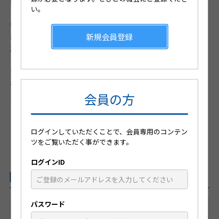
部白癬との鑑別が必要である。
い。
【老人性白斑】老化によるメラノサイトの減少が原因と
考えられており、3～4mm程度の境界明瞭な円形もしく
は不整形の脱色素斑が四肢体幹に出現し加齢とともに増
新規会員登録
加する。
【脱色素性母斑】非遺伝性で、先天的に皮膚の一部にお
いて不完全脱色素斑を認める。メラノサイトの局所的な
機能低下によるもので、生涯大きさ、分布、数は変化し
ない。
会員の方
ログインしていただくことで、会員専用のコンテン
前のページへ戻る
ツをご覧いただく事ができます。
ログインID
関連動画Pick UP
パスワード