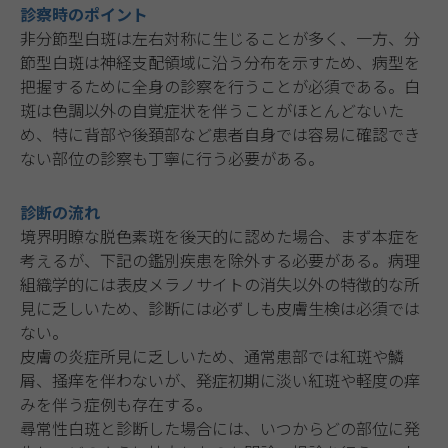
診察時のポイント
非分節型白斑は左右対称に生じることが多く、一方、分
節型白斑は神経支配領域に沿う分布を示すため、病型を
把握するために全身の診察を行うことが必須である。白
斑は色調以外の自覚症状を伴うことがほとんどないた
め、特に背部や後頚部など患者自身では容易に確認でき
ない部位の診察も丁寧に行う必要がある。
診断の流れ
境界明瞭な脱色素斑を後天的に認めた場合、まず本症を
考えるが、下記の鑑別疾患を除外する必要がある。病理
組織学的には表皮メラノサイトの消失以外の特徴的な所
見に乏しいため、診断には必ずしも皮膚生検は必須では
ない。
皮膚の炎症所見に乏しいため、通常患部では紅斑や鱗
屑、掻痒を伴わないが、発症初期に淡い紅斑や軽度の痒
みを伴う症例も存在する。
尋常性白斑と診断した場合には、いつからどの部位に発