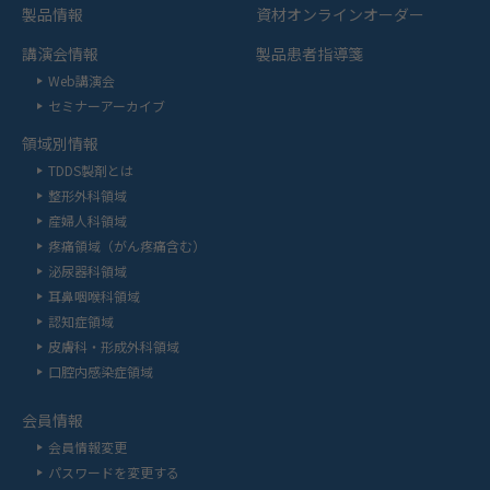
製品情報
資材オンラインオーダー
講演会情報
製品患者指導箋
Web講演会
セミナーアーカイブ
領域別情報
TDDS製剤とは
整形外科領域
産婦人科領域
疼痛領域（がん疼痛含む）
泌尿器科領域
耳鼻咽喉科領域
認知症領域
皮膚科・形成外科領域
口腔内感染症領域
会員情報
会員情報変更
パスワードを変更する