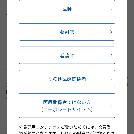
【Sutton母斑・Sutton現象】色素性母斑や悪性黒色腫の
医師
周囲に脱色素斑がみられることがしばしばあり、それぞ
れSutton母斑、Sutton現象とよばれる。メラニン関連タ
ンパクに対する自己免疫反応で生じると考えられてい
薬剤師
る。
【癜風及びその他の感染症】真菌では
Malassezia furfur
の表在性感染である癜風が代表的で、脂漏部位に好発す
看護師
る。癜風による白斑ではメラノサイトの数は減少してお
らず、角化細胞へのメラノソーム輸送の阻害や、チロシ
ナーゼ活性が低下することにより生じると考えられてい
る。また、
Treponema pallidum
による感染である梅毒の
その他医療関係者
第2期疹の一つとして、米粒大から爪甲大程度の境界不明
瞭な不完全脱色素斑がみられることがある。この色素脱
失は色素産生能の低下が原因といわれている。その他、
医療関係者ではない方
Hansen病やHIV感染患者においても白斑が生じることが
（コーポレートサイトへ）
ある。
【白色粃糠疹】単純性粃糠疹ともよばれ、小児の乾燥性
会員専用コンテンツをご覧いただくには、会員登
湿疹やアトピー性皮膚炎などに多くみられる。ときに体
録が必要となります。ぜひこの機会にご登録くださ