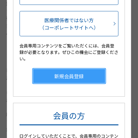
節、中枢神経など他臓器障害をきたし、若年女性に好発
する原因不明の自己免疫疾患。皮膚症状としては最も特
徴的な、頬部に生じる蝶形紅斑以外に、リベド、浸潤性
医療関係者ではない方
紫斑、四肢潰瘍（血管炎）、点状出血（血小板減少）が
（コーポレートサイトへ）
みられる。
＊3 systemic lupus erythematosus
会員専用コンテンツをご覧いただくには、会員登
【クリオグロブリン血症】種々の原因によりクリオグロ
録が必要となります。ぜひこの機会にご登録くださ
ブリンが出現し、血管炎症状を呈するものである。I型か
い。
らⅢ型まで分類される。一般的にI型は軽症例が多いが、
II型やⅢ型では血管炎を反映して、浸潤を触れる紫斑や
新規会員登録
皮下結節、潰瘍を形成する。
【抗リン脂質抗体症候群】リン脂質と血漿蛋白の複合体
に対する自己抗体が生じることにより、全身の動静脈に
血栓塞栓症を生じる疾患である。静脈の変化によりリベ
ドや血栓性静脈炎、下腿潰瘍を、動脈の障害により皮下
会員の方
結節や指尖潰瘍、壊疽などが見られる。SLEに合併しや
すく、習慣流産、虚血性心疾患、チアノーゼ、下腿潰
瘍、リベドを特徴とする。
ログインしていただくことで、会員専用のコンテン
【慢性色素性紫斑】中年の下肢に好発する原因不明の紫