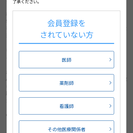
了承ください。
【結節性多発動脈炎】発熱、関節症状、腎機能障害、末
梢神経障害などを生じる全身性血管炎である。病理組織
会員登録を
学的には小〜中動脈の白血球破砕性血管炎を呈する。表
在性動脈走行に一致して、直径1～2cm大の皮下結節や紫
されていない方
斑、潰瘍を生じるのが特徴である。
【ウイルス感染症】ウイルス感染によるアレルギー反応
により麻疹や風疹などのような全身性皮疹を来すものが
ある。
医師
【顕微鏡的多発血管炎】細動静脈〜小動脈を侵す全身性
＊1
＊2
血管炎であり、MPO -ANCA
（P
-ANCA）陽性の
ANCA関連血管炎である。糸球体腎炎や間質性肺炎が急激
薬剤師
に進行し、予後不良である。皮膚症状としては、細動静
脈の血管炎を反映して、浸潤を触れる紫斑を下肢中心に
生じる。
看護師
＊1 MPO-ANCA：myeloperoxidase-anti-neutrophil
cytoplasmic antibody（抗好中球細胞質抗体）
＊2 P：perinuclear
*3
その他医療関係者
【全身性エリテマトーデス（SLE
)】腎臓、心臓、関