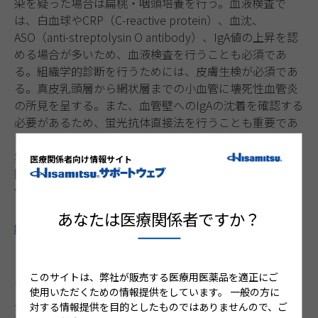
染を疑った場合は扁桃・咽頭培養を行う。血液検査で
は、白血球やCRP（C-reactive protein）、血沈、
ASO（anti-streptolysin O antibody）、IgA値の上昇を認
める場合が多いため、血液検査を行うことも必須であ
る。組織学的診断を行うためには、皮膚生検が必須であ
る。真皮乳頭層から網状層までの小血管に壊死性血管炎
の所見を呈する。また、血管壁へのIgAの沈着を確認する
必要があるため、蛍光抗体直接法を行うことも重要であ
る。
紫斑が下腿に限局せず、大腿部・臀部・下腹部など広範
医療関係者向け情報サイト
囲にわたって認められる場合は消化器症状や腎障害の合
併のリスクが上昇するため、注意を要する。
あなたは医療関係者ですか？
鑑別疾患
3
【血小板減少性紫斑病】血小板減少（10万/mm
）に伴
う紫斑の総称であり、打撲などによる皮下出血をきたし
このサイトは、弊社が販売する医療用医薬品を適正にご
3
やすくなる。血小板が５万/mm
以下になると、自覚なく
使用いただくための情報提供をしています。
一般の方に
点状出血や斑状出血を生じる。紫斑は浸潤を伴わないの
対する情報提供を目的としたものではありませんので、ご
が特徴である。