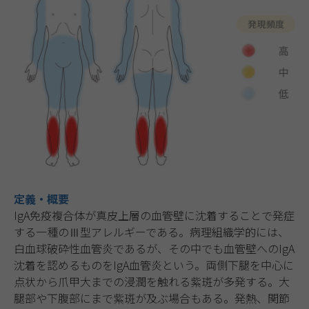
定義・概要
IgA免疫複合体が真皮上層の血管壁に沈着することで発症
する一種のⅢ型アレルギーである。病理組織学的には、
白血球破砕性血管炎であるが、その中でも血管壁へのIgA
沈着を認めるものをIgA血管炎という。両側下腿を中心に
点状から爪甲大までの浸潤を触れる紫斑が多発する。大
腿部や下腹部にまで紫斑が及ぶ場合もある。発熱、関節