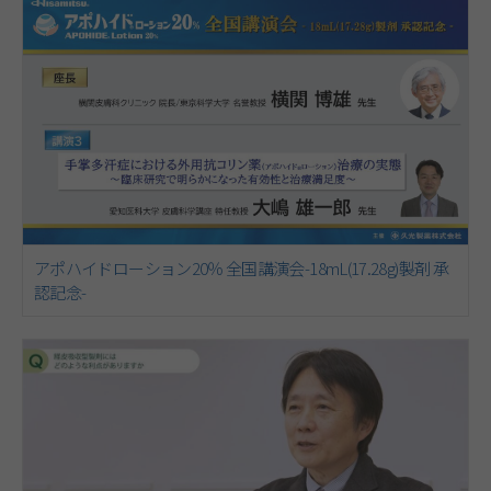
アポハイドローション20％ 全国講演会-18mL(17.28g)製剤 承
認記念-