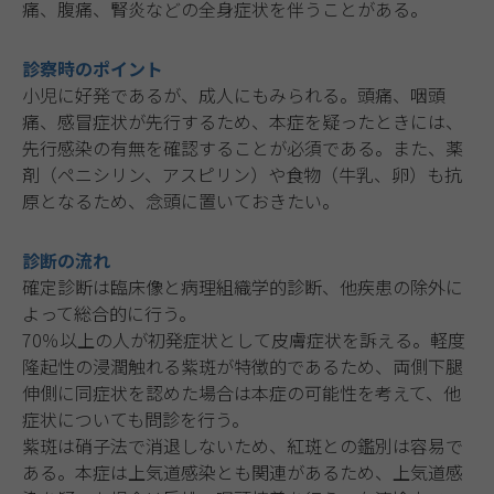
痛、腹痛、腎炎などの全身症状を伴うことがある。
診察時のポイント
小児に好発であるが、成人にもみられる。頭痛、咽頭
痛、感冒症状が先行するため、本症を疑ったときには、
先行感染の有無を確認することが必須である。また、薬
剤（ペニシリン、アスピリン）や食物（牛乳、卵）も抗
原となるため、念頭に置いておきたい。
診断の流れ
確定診断は臨床像と病理組織学的診断、他疾患の除外に
よって総合的に行う。
70％以上の人が初発症状として皮膚症状を訴える。軽度
隆起性の浸潤触れる紫斑が特徴的であるため、両側下腿
伸側に同症状を認めた場合は本症の可能性を考えて、他
症状についても問診を行う。
紫斑は硝子法で消退しないため、紅斑との鑑別は容易で
ある。本症は上気道感染とも関連があるため、上気道感