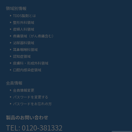
領域別情報
TDDS製剤とは
整形外科領域
産婦人科領域
疼痛領域（がん疼痛含む）
泌尿器科領域
耳鼻咽喉科領域
認知症領域
皮膚科・形成外科領域
口腔内感染症領域
会員情報
会員情報変更
パスワードを変更する
パスワードをお忘れの方
製品のお問い合わせ
TEL: 0120-381332