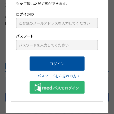
ツをご覧いただく事ができます。
斑で、点状出血や毛細血管拡張を伴い色素沈着が残るも
のをいう。全身症状を伴うことはなく、慢性的に増悪と
ログインID
軽快を繰り返す。本疾患の多くはSchamberg病であり、
時に下肢静脈瘤を伴う。
パスワード
前のページへ戻る
関連動画Pick UP
パスワードをお忘れの方