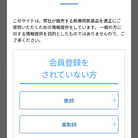
会員限定コンテンツのご案内
このサイトは、弊社が販売する医療用医薬品を適正にご
使用いただくための情報提供をしています。
一般の方に
対する情報提供を目的としたものではありませんので、ご
※medパスIDをお持ちの方はこちらからログインくださ
了承ください。
い。
※medパスを利用して、登録手続を省略可能です。
会員登録を
されていない方
会員限定コンテンツのご紹介
医師
新規会員登録
薬剤師
サポートウェブでは日々の診療に役立つコンテンツを