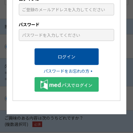
コピー・ペーストせず再度ご入力をお願いいたします。
パスワード
担当MRによるメールでの情報提供
許可する
許可しない
久光製薬からのお知らせ
パスワードをお忘れの方
※ お知らせメールの配信は不定期です。
※ 重要なお知らせは希望有無を問わず配信されます。
配信を希望する
配信を希望しない
ご興味のある内容は次のうちどれですか？
(複数選択可)