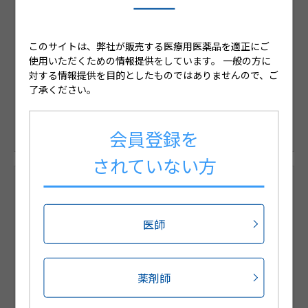
会員限定コンテンツのご案内
このサイトは、弊社が販売する医療用医薬品を適正にご
使用いただくための情報提供をしています。
一般の方に
対する情報提供を目的としたものではありませんので、ご
※medパスIDをお持ちの方はこちらからログインくださ
了承ください。
い。
※medパスを利用して、登録手続を省略可能です。
会員登録を
されていない方
会員限定コンテンツのご紹介
医師
新規会員登録
薬剤師
サポートウェブでは日々の診療に役立つコンテンツを