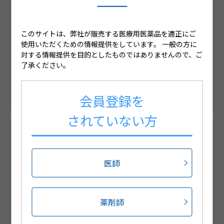
会員限定コンテンツのご案内
このサイトは、弊社が販売する医療用医薬品を適正にご
使用いただくための情報提供をしています。
一般の方に
対する情報提供を目的としたものではありませんので、ご
※medパスIDをお持ちの方はこちらからログインくださ
了承ください。
い。
※medパスを利用して、登録手続を省略可能です。
会員登録を
されていない方
会員限定コンテンツのご紹介
医師
新規会員登録
薬剤師
サポートウェブでは日々の診療に役立つコンテンツを