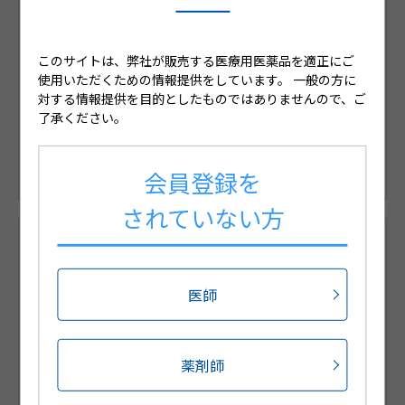
会員限定コンテンツのご案内
このサイトは、弊社が販売する医療用医薬品を適正にご
使用いただくための情報提供をしています。
一般の方に
対する情報提供を目的としたものではありませんので、ご
※medパスIDをお持ちの方はこちらからログインくださ
了承ください。
い。
※medパスを利用して、登録手続を省略可能です。
会員登録を
されていない方
会員限定コンテンツのご紹介
医師
新規会員登録
薬剤師
サポートウェブでは日々の診療に役立つコンテンツを