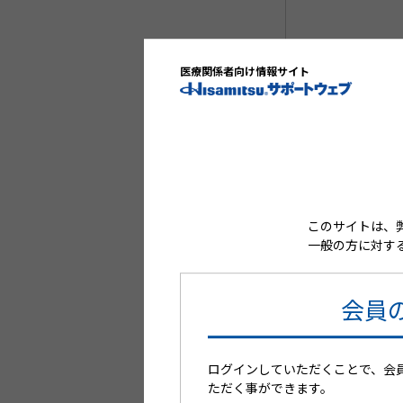
医療関係者向け情報サイト
このサイトは、
一般の方に対す
会員
公開日
2021/03/01
再生時間
6:39
ログインしていただくことで、会
ただく事ができます。
リバスチグミンテープ「久光」は、202