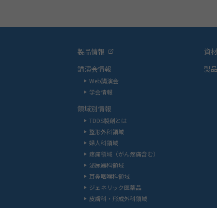
製品情報
資
講演会情報
製
Web講演会
学会情報
領域別情報
TDDS製剤とは
整形外科領域
婦人科領域
疼痛領域（がん疼痛含む）
泌尿器科領域
耳鼻咽喉科領域
ジェネリック医薬品
皮膚科・形成外科領域