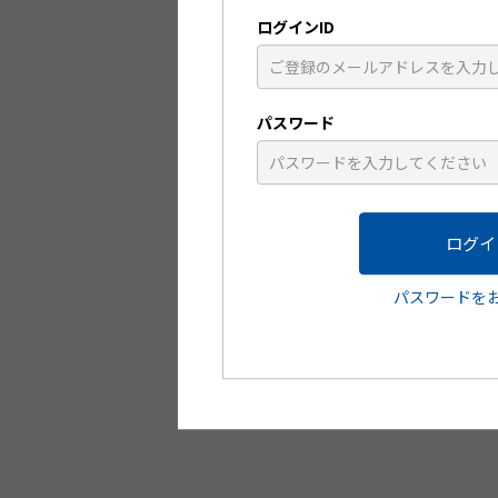
ープ「久光」の製剤工夫に関する内容を
ログインID
こちらの動画もご覧く
パスワード
パスワードを
リ
アルツハイマー型認知症（AD）の早期診
編
断と薬物療法