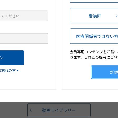
お届けします。
看護師
ださい
医療関係者ではない
会員専用コンテンツをご覧い
ります。ぜひこの機会にご登
お忘れの方
新
バスチグミンテープ「久光」 製剤設計
動画ライブラリー